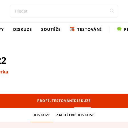
PY
DISKUZE
SOUTĚŽE
TESTOVÁNÍ
P
22
erka
PROFIL
TESTOVÁNÍ
DISKUZE
DISKUZE
ZALOŽENÉ DISKUSE