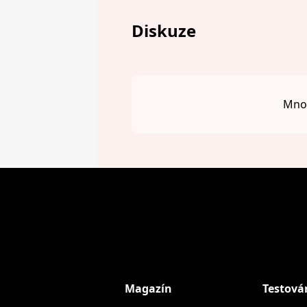
Diskuze
Mnou
Magazín
Testová