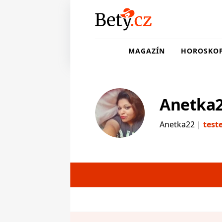
MAGAZÍN
HOROSKO
Anetka
Anetka22 |
test
testerka