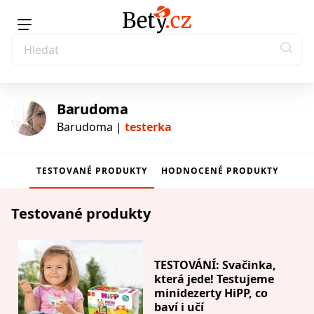
Barudoma
Barudoma |
testerka
TESTOVANÉ PRODUKTY
HODNOCENÉ PRODUKTY
testerka
Testované produkty
TESTOVÁNÍ: Svačinka,
která jede! Testujeme
minidezerty HiPP, co
baví i učí