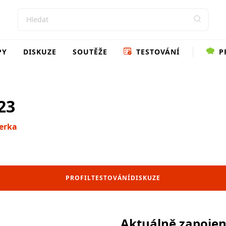
PY
DISKUZE
SOUTĚŽE
TESTOVÁNÍ
P
23
terka
PROFIL
TESTOVÁNÍ
DISKUZE
Aktuálně zapoje