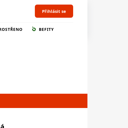
Přihlásit se
ROSTŘENO
BEFITY
ná