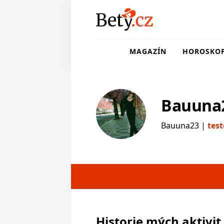
MAGAZÍN
HOROSKO
Bauuna
Bauuna23 |
tes
testerka
Historie mých aktivit