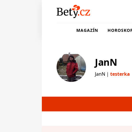
MAGAZÍN
HOROSKO
JanN
JanN |
testerka
testerka