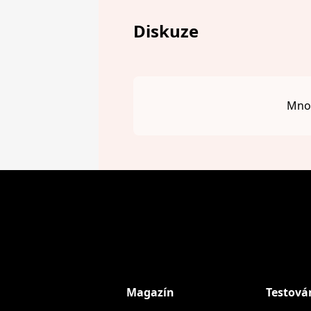
Diskuze
Mnou
Magazín
Testová