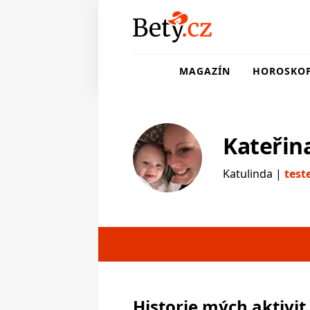
MAGAZÍN
HOROSKO
Kateřin
Katulinda |
test
testerka
Historie mých aktivit