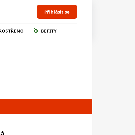
Přihlásit se
ROSTŘENO
BEFITY
ná