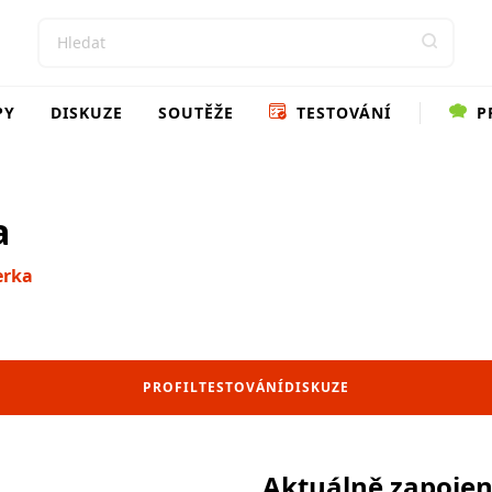
PY
DISKUZE
SOUTĚŽE
TESTOVÁNÍ
P
a
erka
PROFIL
TESTOVÁNÍ
DISKUZE
Aktuálně zapoje