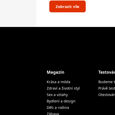
Zobrazit vše
Magazín
Testová
Krása a móda
Budeme t
Zdraví a životní styl
Právě tes
Sex a vztahy
Otestová
Bydlení a design
Děti a rodina
Zábava