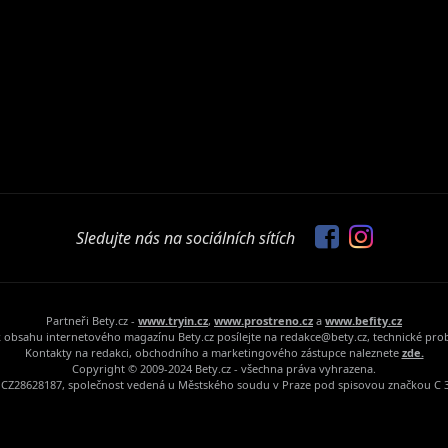
Sledujte nás na sociálních sítích
Partneři Bety.cz -
www.tryin.cz
,
www.prostreno.cz
a
www.befity.cz
 obsahu internetového magazínu Bety.cz posílejte na redakce@bety.cz, technické pr
Kontakty na redakci, obchodního a marketingového zástupce naleznete
zde.
Copyright © 2009-2024 Bety.cz - všechna práva vyhrazena.
Č: CZ28628187, společnost vedená u Městského soudu v Praze pod spisovou značkou C 3