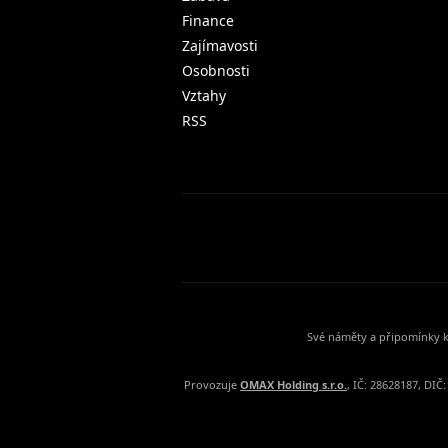
Finance
Zajímavosti
Osobnosti
Vztahy
RSS
Své náměty a připomínky k
Provozuje
OMAX Holding s.r.o.
, IČ: 28628187, DI