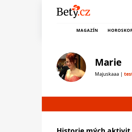
MAGAZÍN
HOROSKO
Marie
Majuskaaa |
tes
testerka
Historie mých aktivit