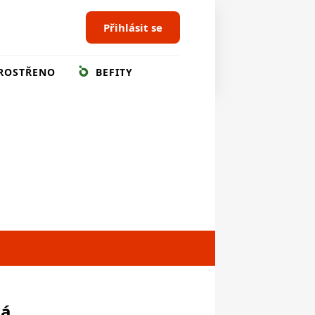
Přihlásit se
ROSTŘENO
BEFITY
ná