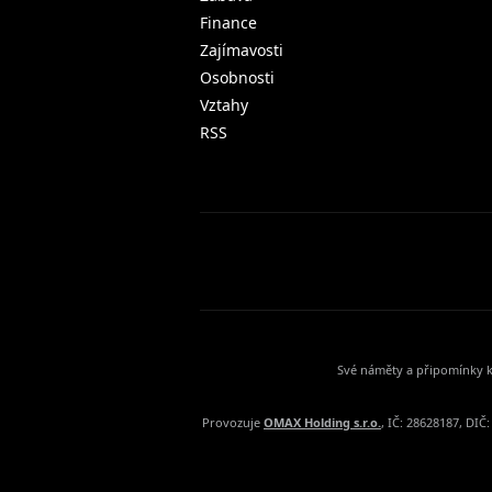
Finance
Zajímavosti
Osobnosti
Vztahy
RSS
Své náměty a připomínky k
Provozuje
OMAX Holding s.r.o.
, IČ: 28628187, DI