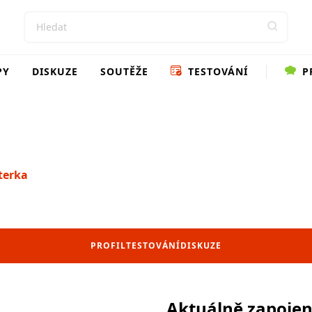
PY
DISKUZE
SOUTĚŽE
TESTOVÁNÍ
P
terka
PROFIL
TESTOVÁNÍ
DISKUZE
Aktuálně zapoje