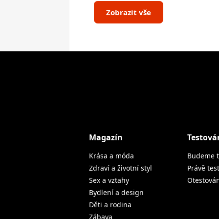
Zobrazit vše
Magazín
Testová
Krása a móda
Budeme t
Zdraví a životní styl
Právě tes
Sex a vztahy
Otestová
Bydlení a design
Děti a rodina
Zábava