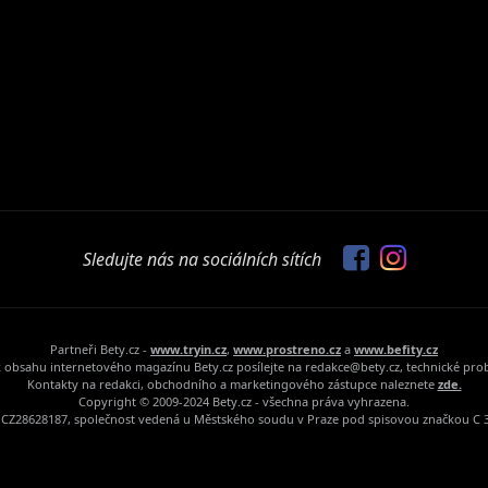
Sledujte nás na sociálních sítích
Partneři Bety.cz -
www.tryin.cz
,
www.prostreno.cz
a
www.befity.cz
 obsahu internetového magazínu Bety.cz posílejte na redakce@bety.cz, technické pr
Kontakty na redakci, obchodního a marketingového zástupce naleznete
zde.
Copyright © 2009-2024 Bety.cz - všechna práva vyhrazena.
Č: CZ28628187, společnost vedená u Městského soudu v Praze pod spisovou značkou C 3