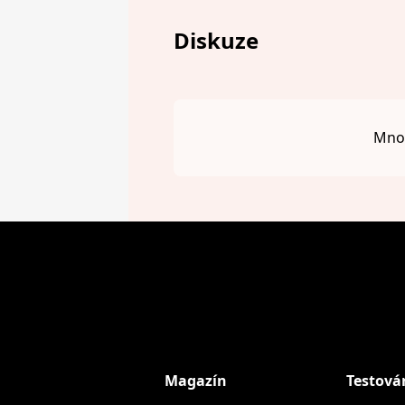
Diskuze
Mnou
Magazín
Testová