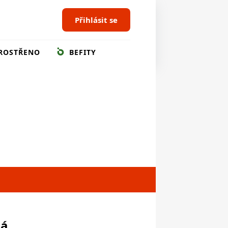
Přihlásit se
ROSTŘENO
BEFITY
ná