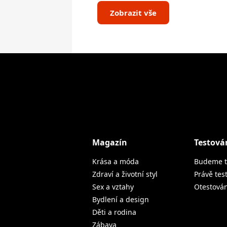
Zobrazit vše
Magazín
Testová
Krása a móda
Budeme t
Zdraví a životní styl
Právě tes
Sex a vztahy
Otestová
Bydlení a design
Děti a rodina
Zábava