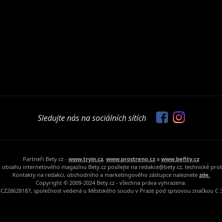
Sledujte nás na sociálních sítích
Partneři Bety.cz -
www.tryin.cz
,
www.prostreno.cz
a
www.befity.cz
 obsahu internetového magazínu Bety.cz posílejte na redakce@bety.cz, technické pr
Kontakty na redakci, obchodního a marketingového zástupce naleznete
zde.
Copyright © 2009-2024 Bety.cz - všechna práva vyhrazena.
Č: CZ28628187, společnost vedená u Městského soudu v Praze pod spisovou značkou C 3