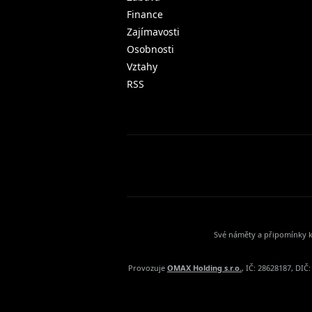
Finance
Zajímavosti
Osobnosti
Vztahy
RSS
Své náměty a připomínky k
Provozuje
OMAX Holding s.r.o.
, IČ: 28628187, DI