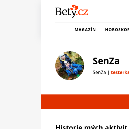
MAGAZÍN
HOROSKO
SenZa
SenZa |
testerk
testerka
Historie mých aktivit