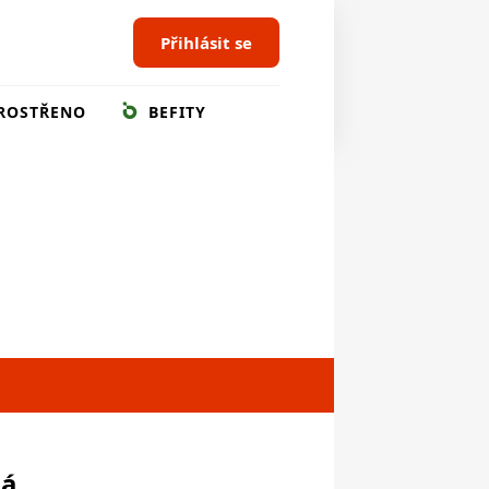
Přihlásit se
ROSTŘENO
BEFITY
ná