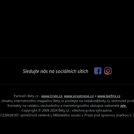
Sledujte nás na sociálních sítích
Partneři Bety.cz -
www.tryin.cz
,
www.prostreno.cz
a
www.befity.cz
 obsahu internetového magazínu Bety.cz posílejte na redakce@bety.cz, technické pr
Kontakty na redakci, obchodního a marketingového zástupce naleznete
zde.
Copyright © 2009-2024 Bety.cz - všechna práva vyhrazena.
Č: CZ28628187, společnost vedená u Městského soudu v Praze pod spisovou značkou C 3