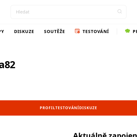
PY
DISKUZE
SOUTĚŽE
TESTOVÁNÍ
P
ka82
PROFIL
TESTOVÁNÍ
DISKUZE
Aktuálně zapoje