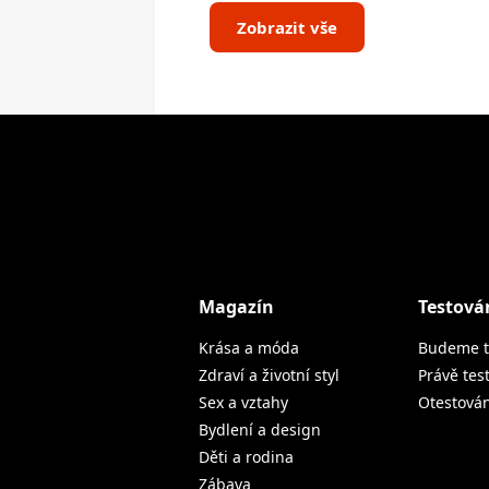
Zobrazit vše
Magazín
Testová
Krása a móda
Budeme t
Zdraví a životní styl
Právě tes
Sex a vztahy
Otestová
Bydlení a design
Děti a rodina
Zábava