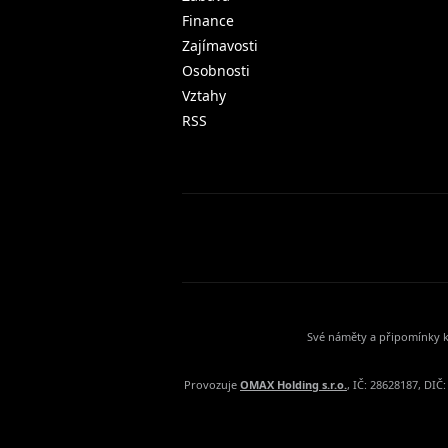
Finance
Zajímavosti
Osobnosti
Vztahy
RSS
Své náměty a připomínky k
Provozuje
OMAX Holding s.r.o.
, IČ: 28628187, DI