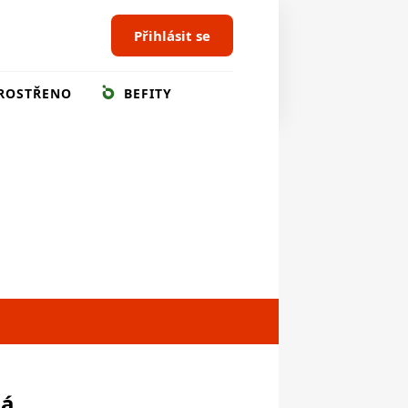
Přihlásit se
ROSTŘENO
BEFITY
ná