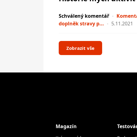
Schválený komentář
Komentá
doplněk stravy p...
5.11.2021
Zobrazit vše
Magazín
Testová