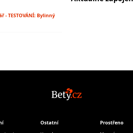
ř - TESTOVÁNÍ: Bylinný
ní
Ostatní
Prostřeno