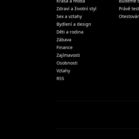
Krása a móda
Budeme t
Zdraví a životní styl
Právě tes
Sex a vztahy
Otestová
Bydlení a design
Děti a rodina
Zábava
Finance
Zajímavosti
Osobnosti
Vztahy
RSS