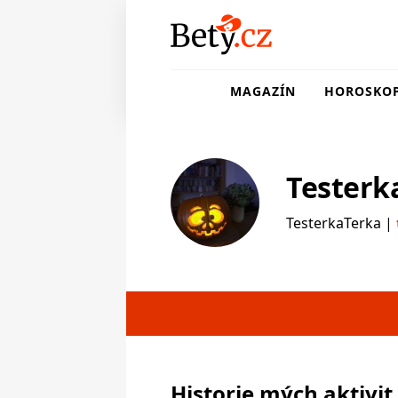
MAGAZÍN
HOROSKO
Testerk
TesterkaTerka |
testerka
Historie mých aktivit