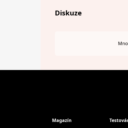
Diskuze
Mnou
Magazín
Testová