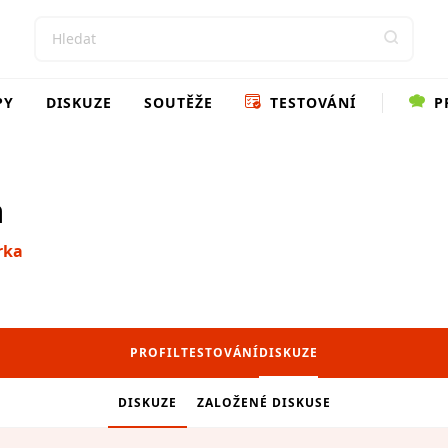
PY
DISKUZE
SOUTĚŽE
TESTOVÁNÍ
P
a
rka
PROFIL
TESTOVÁNÍ
DISKUZE
DISKUZE
ZALOŽENÉ DISKUSE