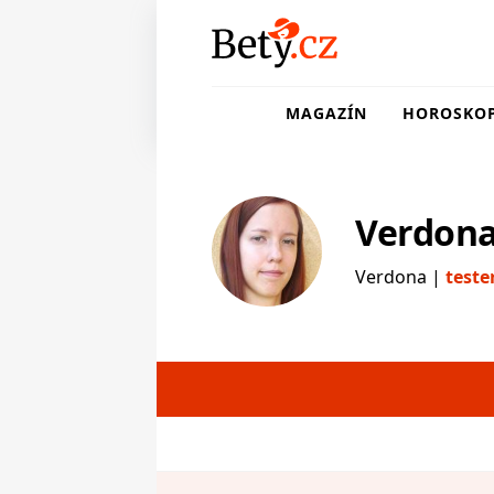
MAGAZÍN
HOROSKO
Verdon
Verdona |
teste
testerka