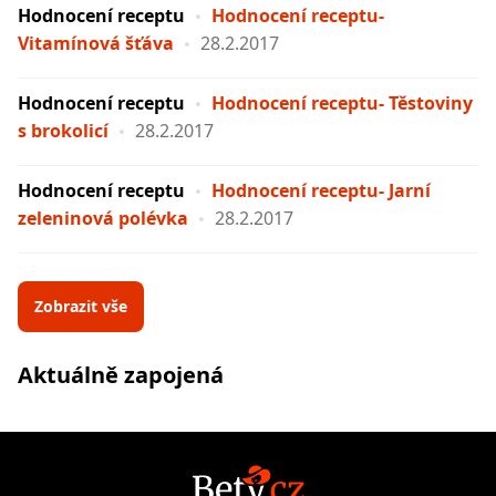
Hodnocení receptu
Hodnocení receptu-
Vitamínová šťáva
28.2.2017
Hodnocení receptu
Hodnocení receptu- Těstoviny
s brokolicí
28.2.2017
Hodnocení receptu
Hodnocení receptu- Jarní
zeleninová polévka
28.2.2017
Zobrazit vše
Aktuálně zapojená