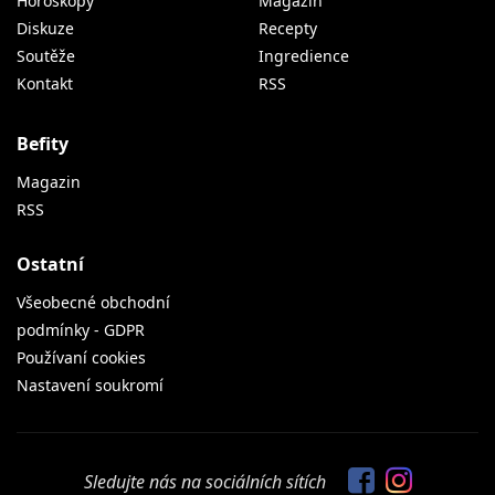
Horoskopy
Magazín
Diskuze
Recepty
Soutěže
Ingredience
Kontakt
RSS
Befity
Magazin
RSS
Ostatní
Všeobecné obchodní
podmínky - GDPR
Používaní cookies
Nastavení soukromí
Sledujte nás na sociálních sítích