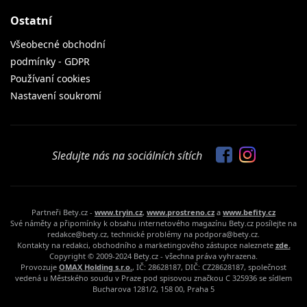
Ostatní
Všeobecné obchodní
podmínky - GDPR
Používaní cookies
Nastavení soukromí
Sledujte nás na sociálních sítích
Partneři Bety.cz -
www.tryin.cz
,
www.prostreno.cz
a
www.befity.cz
Své náměty a připomínky k obsahu internetového magazínu Bety.cz posílejte na
redakce@bety.cz, technické problémy na podpora@bety.cz.
Kontakty na redakci, obchodního a marketingového zástupce naleznete
zde.
Copyright © 2009-2024 Bety.cz - všechna práva vyhrazena.
Provozuje
OMAX Holding s.r.o.
, IČ: 28628187, DIČ: CZ28628187, společnost
vedená u Městského soudu v Praze pod spisovou značkou C 325936 se sídlem
Bucharova 1281/2, 158 00, Praha 5