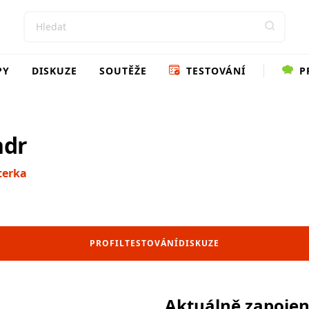
PY
DISKUZE
SOUTĚŽE
TESTOVÁNÍ
P
ndr
terka
PROFIL
TESTOVÁNÍ
DISKUZE
Aktuálně zapoje