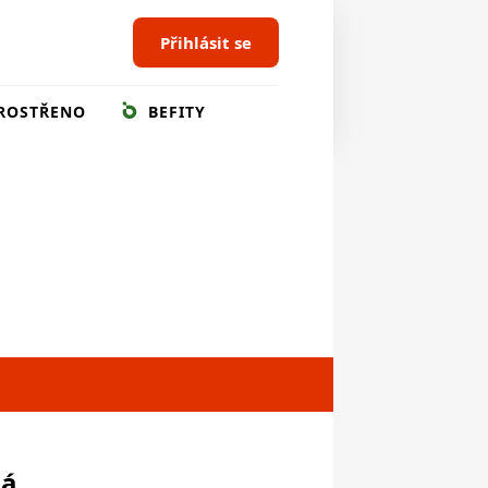
Přihlásit se
ROSTŘENO
BEFITY
ná