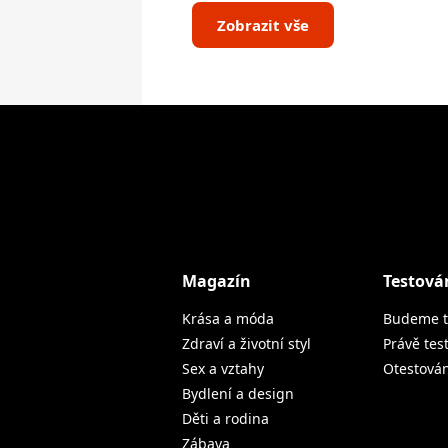
Zobrazit vše
Magazín
Testová
Krása a móda
Budeme t
Zdraví a životní styl
Právě tes
Sex a vztahy
Otestová
Bydlení a design
Děti a rodina
Zábava