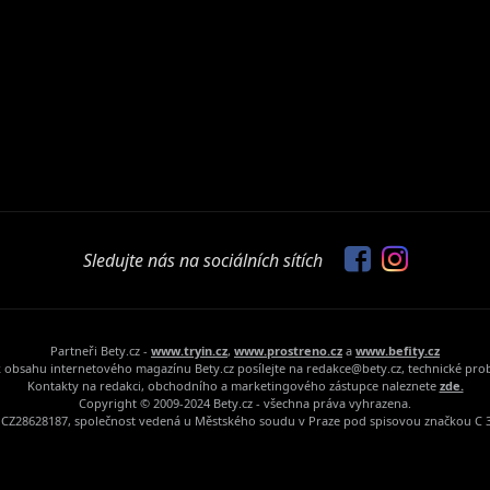
Sledujte nás na sociálních sítích
Partneři Bety.cz -
www.tryin.cz
,
www.prostreno.cz
a
www.befity.cz
 obsahu internetového magazínu Bety.cz posílejte na redakce@bety.cz, technické pr
Kontakty na redakci, obchodního a marketingového zástupce naleznete
zde.
Copyright © 2009-2024 Bety.cz - všechna práva vyhrazena.
Č: CZ28628187, společnost vedená u Městského soudu v Praze pod spisovou značkou C 3