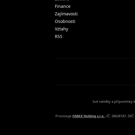
Finance
Zajímavosti
Osobnosti
Vztahy
RSS
Své náměty a připomínky k
Provozuje
OMAX Holding s.r.o.
, IČ: 28628187, DI