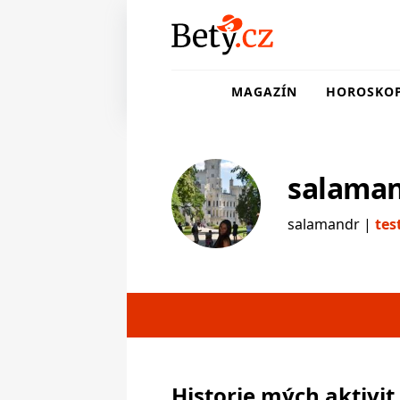
MAGAZÍN
HOROSKO
salama
salamandr |
tes
testerka
Historie mých aktivit