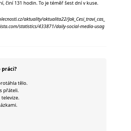
, činí 131 hodin. To je téměř šest dní v kuse.
cnosti.cz/aktuality/aktualita22/Jak_Cesi_travi_cas_
ista.com/statistics/433871/daily-social-media-usag
o práci?
rotáhla tělo.
 přáteli.
televize.
házkami.