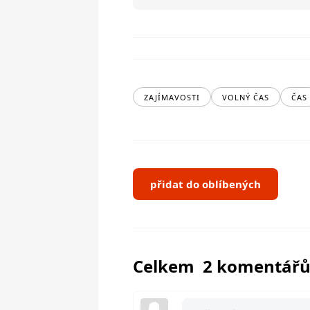
ZAJÍMAVOSTI
VOLNÝ ČAS
ČAS
přidat do oblíbených
Celkem 2 komentář