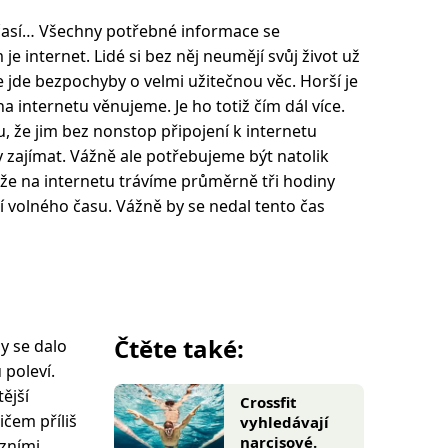
počasí… Všechny potřebné informace se
je internet. Lidé si bez něj neumějí svůj život už
 jde bezpochyby o velmi užitečnou věc. Horší je
na internetu věnujeme. Je ho totiž čím dál více.
, že jim bez nonstop připojení k internetu
y zajímat. Vážně ale potřebujeme být natolik
že na internetu trávíme průměrně tři hodiny
ní volného času. Vážně by se nedal tento čas
Čtěte také:
y se dalo
 poleví.
ější
Crossfit
ičem příliš
vyhledávají
narcisové.
izními