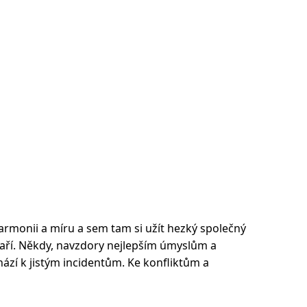
 harmonii a míru a sem tam si užít hezký společný
daří. Někdy, navzdory nejlepším úmyslům a
ází k jistým incidentům. Ke konfliktům a