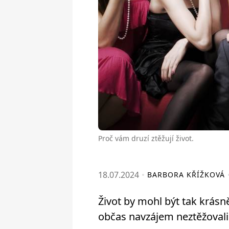
Proč vám druzí ztěžují život.
18.07.2024
BARBORA KŘÍŽKOVÁ
Život by mohl být tak krás
občas navzájem neztěžovali