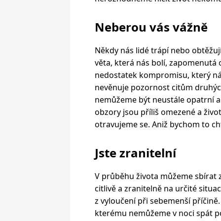
Neberou vás vážně
Někdy nás lidé trápí nebo obtěžuj
věta, která nás bolí, zapomenutá
nedostatek kompromisu, který nás
nevěnuje pozornost citům druhých.
nemůžeme být neustále opatrní a
obzory jsou příliš omezené a život
otravujeme se. Aniž bychom to chtě
Jste zranitelní
V průběhu života můžeme sbírat zk
citlivě a zranitelně na určité situ
z vyloučení při sebemenší příčině.
kterému nemůžeme v noci spát po