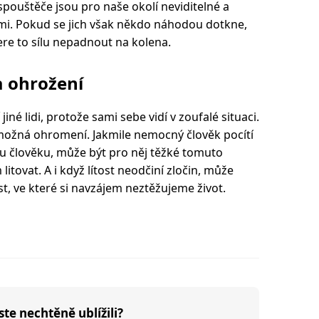
pouštěče jsou pro naše okolí neviditelné a
i. Pokud se jich však někdo náhodou dotkne,
ere to sílu nepadnout na kolena.
 a ohrožení
iné lidi, protože sami sebe vidí v zoufalé situaci.
 možná ohromení. Jakmile nemocný člověk pocítí
u člověku, může být pro něj těžké tomuto
tovat. A i když lítost neodčiní zločin, může
, ve které si navzájem neztěžujeme život.
ste nechtěně ublížili?