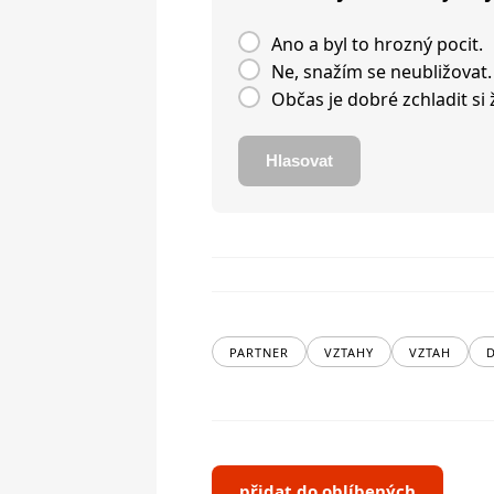
Ano a byl to hrozný pocit.
Ne, snažím se neubližovat.
Občas je dobré zchladit si 
Hlasovat
PARTNER
VZTAHY
VZTAH
přidat do oblíbených