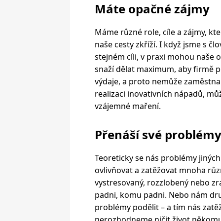
Máte opačné zájmy
Máme různé role, cíle a zájmy, kt
naše cesty zkříží. I když jsme s čl
stejném cíli, v praxi mohou naše 
snaží dělat maximum, aby firmě p
výdaje, a proto nemůže zaměstn
realizaci inovativních nápadů, m
vzájemné maření.
Přenáší své problémy
Teoreticky se nás problémy jiných
ovlivňovat a zatěžovat mnoha růz
vystresovaný, rozzlobený nebo zra
padni, komu padni. Nebo nám druh
problémy podělit – a tím nás zatě
nerozhodneme ničit život někomu