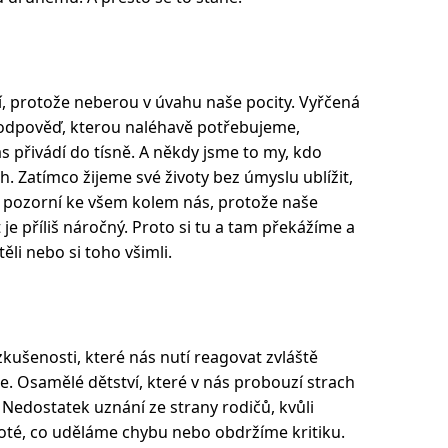
í, protože neberou v úvahu naše pocity. Vyřčená
 odpověď, kterou naléhavě potřebujeme,
 přivádí do tísně. A někdy jsme to my, kdo
 Zatímco žijeme své životy bez úmyslu ublížit,
 pozorní ke všem kolem nás, protože naše
 je příliš náročný. Proto si tu a tam překážíme a
li nebo si toho všimli.
ušenosti, které nás nutí reagovat zvláště
ace. Osamělé dětství, které v nás probouzí strach
 Nedostatek uznání ze strany rodičů, kvůli
té, co uděláme chybu nebo obdržíme kritiku.