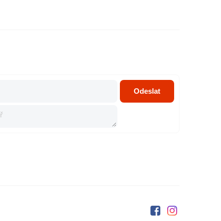
ů
Odeslat