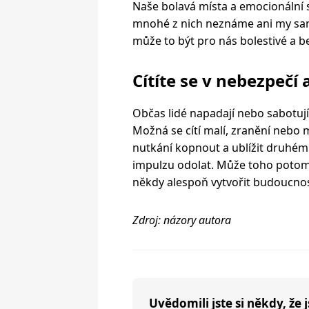
Naše bolavá místa a emocionální s
mnohé z nich neznáme ani my sam
může to být pro nás bolestivé a b
Cítíte se v nebezpečí
Občas lidé napadají nebo sabotují j
Možná se cítí malí, zranění nebo
nutkání kopnout a ublížit druhém
impulzu odolat. Může toho potom li
někdy alespoň vytvořit budoucnost
Zdroj: názory autora
Uvědomili jste si někdy, že j