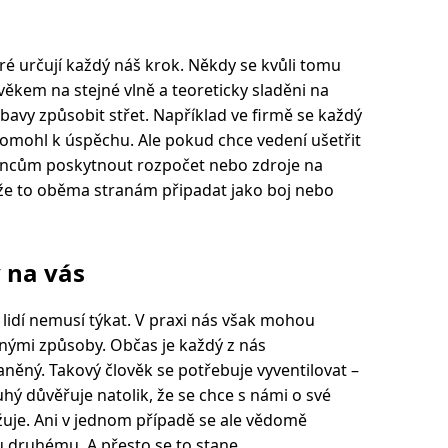
eré určují každý náš krok. Někdy se kvůli tomu
ověkem na stejné vlně a teoreticky sladěni na
obavy způsobit střet. Například ve firmě se každý
omohl k úspěchu. Ale pokud chce vedení ušetřit
ancům poskytnout rozpočet nebo zdroje na
ůže to oběma stranám připadat jako boj nebo
 na vás
 lidí nemusí týkat. V praxi nás však mohou
nými způsoby. Občas je každý z nás
něný. Takový člověk se potřebuje vyventilovat –
ý důvěřuje natolik, že se chce s námi o své
žuje. Ani v jednom případě se ale vědomě
 druhému. A přesto se to stane.