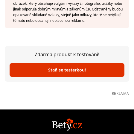
obrázek, který obsahuje vulgární výrazy či fotografie, urážky nebo
jinak odporuje dobrým mravům a zákonům ČR. Odstraněny budou
opakovaně vkládané vzkazy, stejně jako odkazy, které se netýkají
tématu nebo obsahují neplacenou reklamu.
Zdarma produkt k testování!
Staň se testerkou!
REKLAMA