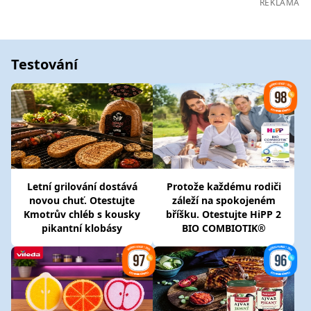
REKLAMA
Testování
Letní grilování dostává
Protože každému rodiči
novou chuť. Otestujte
záleží na spokojeném
Kmotrův chléb s kousky
bříšku. Otestujte HiPP 2
pikantní klobásy
BIO COMBIOTIK®