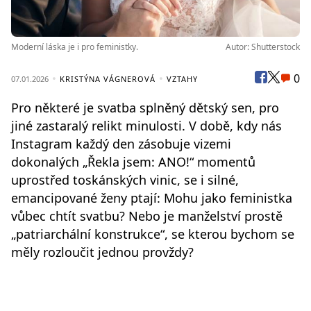
Moderní láska je i pro feministky.
Autor: Shutterstock
0
07.01.2026
KRISTÝNA VÁGNEROVÁ
VZTAHY
Pro některé je svatba splněný dětský sen, pro
jiné zastaralý relikt minulosti. V době, kdy nás
Instagram každý den zásobuje vizemi
dokonalých „Řekla jsem: ANO!“ momentů
uprostřed toskánských vinic, se i silné,
emancipované ženy ptají: Mohu jako feministka
vůbec chtít svatbu? Nebo je manželství prostě
„patriarchální konstrukce“, se kterou bychom se
měly rozloučit jednou provždy?