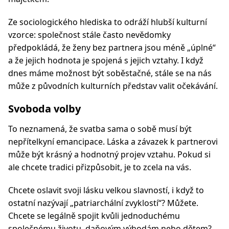
Ze sociologického hlediska to odráží hlubší kulturní
vzorce: společnost stále často nevědomky
předpokládá, že ženy bez partnera jsou méně „úplné“
a že jejich hodnota je spojená s jejich vztahy. I když
dnes máme možnost být soběstačné, stále se na nás
může z původních kulturních představ valit očekávání.
Svoboda volby
To neznamená, že svatba sama o sobě musí být
nepřítelkyní emancipace. Láska a závazek k partnerovi
může být krásný a hodnotný projev vztahu. Pokud si
ale chcete tradici přizpůsobit, je to zcela na vás.
Chcete oslavit svoji lásku velkou slavností, i když to
ostatní nazývají „patriarchální zvyklostí“? Můžete.
Chcete se legálně spojit kvůli jednoduchému
společnému životu, daňovým výhodám nebo dětem?