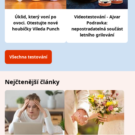
Úklid, který voní po
Videotestování - Ajvar
ovoci. Otestujte nové
Podravka:
houbičky Vileda Punch
nepostradatelná součást
letního grilování
Všechna testování
Nejčtenější články