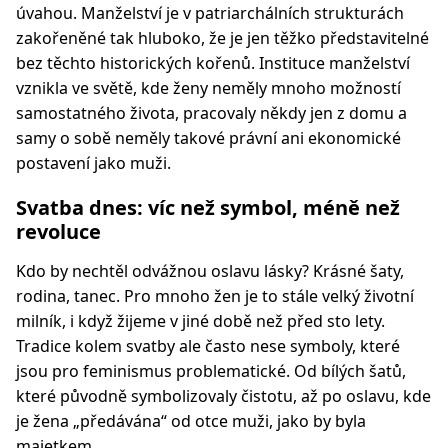
úvahou. Manželství je v patriarchálních strukturách
zakořeněné tak hluboko, že je jen těžko představitelné
bez těchto historických kořenů. Instituce manželství
vznikla ve světě, kde ženy neměly mnoho možností
samostatného života, pracovaly někdy jen z domu a
samy o sobě neměly takové právní ani ekonomické
postavení jako muži.
Svatba dnes: víc než symbol, méně než
revoluce
Kdo by nechtěl odvážnou oslavu lásky? Krásné šaty,
rodina, tanec. Pro mnoho žen je to stále velký životní
milník, i když žijeme v jiné době než před sto lety.
Tradice kolem svatby ale často nese symboly, které
jsou pro feminismus problematické. Od bílých šatů,
které původně symbolizovaly čistotu, až po oslavu, kde
je žena „předávána“ od otce muži, jako by byla
majetkem.