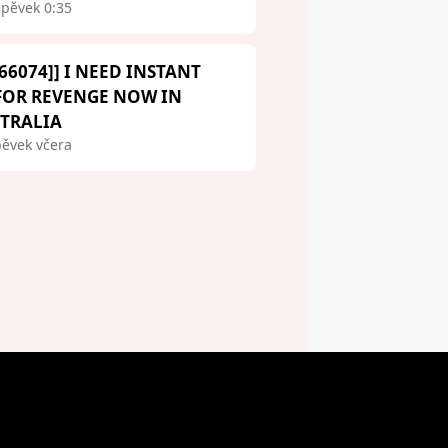
spěvek 0:35
66074]] I NEED INSTANT
 FOR REVENGE NOW IN
STRALIA
pěvek včera