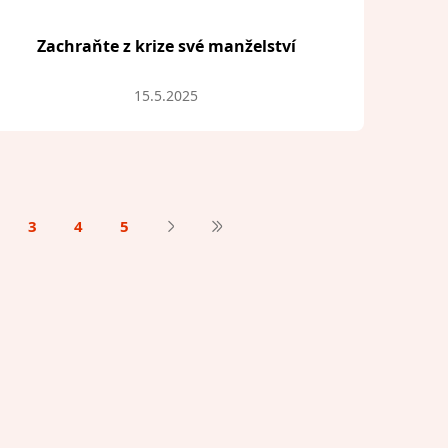
Zachraňte z krize své manželství
15.5.2025
3
4
5