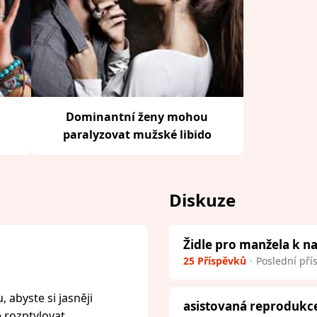
Dominantní ženy mohou
paralyzovat mužské libido
Diskuze
Židle pro manžela k 
25 Příspěvků
Poslední pří
 abyste si jasněji
asistovaná reprodukc
e rozptylovat