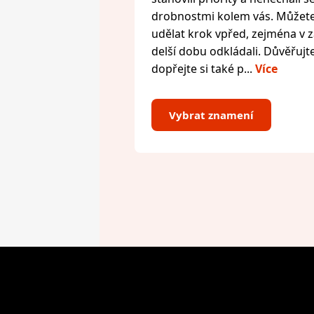
drobnostmi kolem vás. Můžete 
udělat krok vpřed, zejména v zál
delší dobu odkládali. Důvěřujte
dopřejte si také p...
Více
Vybrat znamení