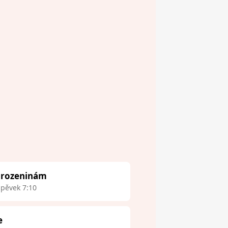
narozeninám
spěvek 7:10
e