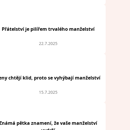
Přátelství je pilířem trvalého manželství
22.7.2025
eny chtějí klid, proto se vyhýbají manželství
15.7.2025
Známá pětka znamení, že vaše manželství