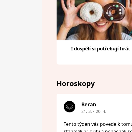
I dospělí si potřebují hrát
Horoskopy
Beran
21. 3. - 20. 4.
Tento týden vás povede k tomu,
stanovili priority a nenechali s