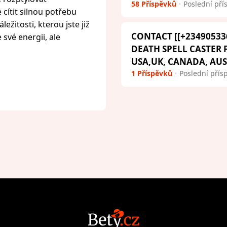
58 Příspěvků
Poslední pří
cítit silnou potřebu
ežitosti, kterou jste již
CONTACT [[+23490533
 své energii, ale
DEATH SPELL CASTER
USA,UK, CANADA, AU
1 Příspěvků
Poslední přís