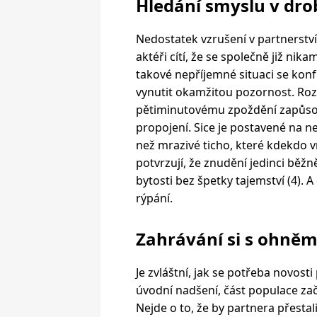
Hledání smyslu v dro
Nedostatek vzrušení v partnerství 
aktéři cítí, že se společně již nika
takové nepříjemné situaci se kon
vynutit okamžitou pozornost. Rozbi
pětiminutovému zpoždění zapůso
propojení. Sice je postavené na neg
než mrazivé ticho, které kdekdo 
potvrzují, že znudění jedinci běžn
bytosti bez špetky tajemství (4). A
rýpání.
Zahrávání si s ohněm
Je zvláštní, jak se potřeba novost
úvodní nadšení, část populace zač
Nejde o to, že by partnera přestal