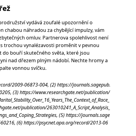
řež
obrodružství vydává zoufalé upozornění o
n chabou náhradou za chybějící impulzy, vám
 zbytečných omluv. Partnerova spolehlivost není
ze s trochou vynalézavosti proměnit v pevnou
t do bouří skutečného světa, které jsou
hyni nad dřezem plným nádobí. Nechte hromy a
apalte vonnou svíčku.
record/2009-06873-004, (2) https://journals.sagepub.
5, (3) https://www.researchgate.net/publication/
rital_Stability_Over_16_Years_The_Context_of_Race_
hgate.net/publication/263010241_A_Script_Analysis_
gs_and_Coping_Strategies, (5) https://journals.sage
216, (6) https://psycnet.apa.org/record/2013-06