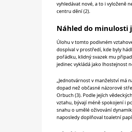
vyhledávat nové, a to i vyloženě ne
centru dění (2).
Náhled do minulosti 
Úlohu v tomto podivném vztahovém 
dospíval v prostředí, kde byly há
pořádku, klidný svazek mu připadá
jedinec vykládá jako lhostejnost 
„Jednotvárnost v manželství má na
dopad než občasné názorové střet
Orbuch (3). Podle jejích vědeckých
vztahu, bývají méně spokojení i p
snahu o umělé oživování dynamiky
naposledy doplňoval toaletní papí