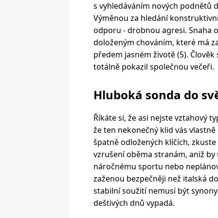
s vyhledáváním nových podnětů d
Výměnou za hledání konstruktivní
odporu - drobnou agresi. Snaha o 
doloženým chováním, které má za c
předem jasném životě (5). Člověk s
totálně pokazil společnou večeři.
Hluboká sonda do sv
Říkáte si, že asi nejste vztahový ty
že ten nekonečný klid vás vlastně 
špatně odložených klíčích, zkuste 
vzrušení oběma stranám, aniž by u
náročnému sportu nebo neplánov
zaženou bezpečněji než italská d
stabilní soužití nemusí být synon
deštivých dnů vypadá.