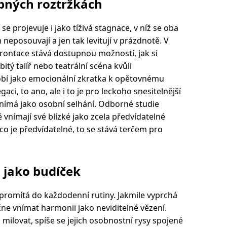
bných roztržkách
se projevuje i jako tíživá stagnace, v níž se oba
m neposouvají a jen tak levitují v prázdnotě. V
frontace stává dostupnou možností, jak si
tý talíř nebo teatrální scéna kvůli
bí jako emocionální zkratka k opětovnému
aci, to ano, ale i to je pro leckoho snesitelnější
vnímá jako osobní selhání. Odborné studie
ě vnímají své blízké jako zcela předvídatelné
 co je předvídatelné, to se stává terčem pro
 jako budíček
i promítá do každodenní rutiny. Jakmile vyprchá
ne vnímat harmonii jako neviditelné vězení.
i milovat, spíše se jejich osobnostní rysy spojené