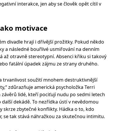
gativní interakce, jen aby se člověk opět cítil v
jako motivace
divadle hrají i dřívější prožitky. Pokud někdo
dky a následné bouřlivé usmiřování na denním
 až otravně stereotypní. Absenci křiku si takový
nebo fatální úpadek zájmu ze strany druhého.
 trvanlivost soužití mnohem destruktivnější
y,“ zdůrazňuje americká psycholožka Terri
 závěrů lidé, kteří pociťují nudu po sedmi letech
o další dekádě. To nezřídka ústí v nevědomou
 skrze zbytečné konflikty. Hádka o to, kdo
r, se tak stává náhražkou za skutečnou intimitu.