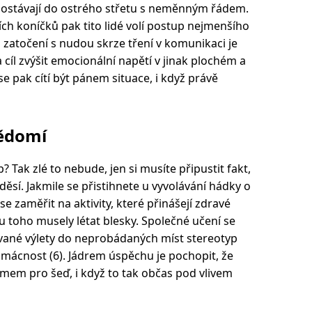
ostávají do ostrého střetu s neměnným řádem.
ch koníčků pak tito lidé volí postup nejmenšího
zatočení s nudou skrze tření v komunikaci je
íl zvýšit emocionální napětí v jinak plochém a
e pak cítí být pánem situace, i když právě
ědomí
p? Tak zlé to nebude, jen si musíte připustit fakt,
děsí. Jakmile se přistihnete u vyvolávání hádky o
se zaměřit na aktivity, které přinášejí zdravé
 toho musely létat blesky. Společné učení se
ané výlety do neprobádaných míst stereotyp
omácnost (6). Jádrem úspěchu je pochopit, že
ymem pro šeď, i když to tak občas pod vlivem