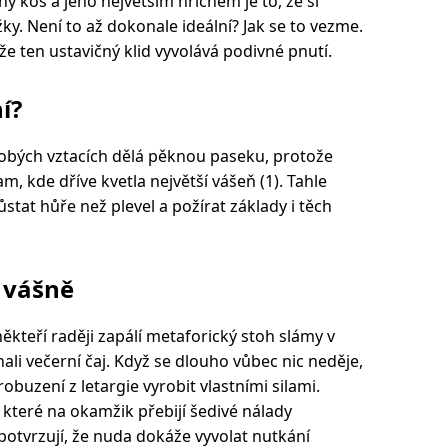
ý koš a jeho největším hříchem je to, že si
ky. Není to až dokonale ideální? Jak se to vezme.
 že ten ustavičný klid vyvolává podivné pnutí.
í?
obých vztacích dělá pěknou paseku, protože
, kde dříve kvetla největší vášeň (1). Tahle
ůstat hůře než plevel a požírat základy i těch
 vášně
ěkteří raději zapálí metaforický stoh slámy v
nali večerní čaj. Když se dlouho vůbec nic neděje,
obuzení z letargie vyrobit vlastními silami.
 které na okamžik přebijí šedivé nálady
otvrzují, že nuda dokáže vyvolat nutkání