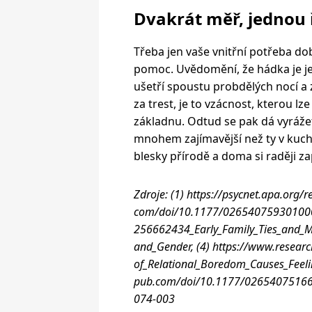
Dvakrát měř, jednou 
Třeba jen vaše vnitřní potřeba d
pomoc. Uvědomění, že hádka je je
ušetří spoustu probdělých nocí a
za trest, je to vzácnost, kterou l
základnu. Odtud se pak dá vyráže
mnohem zajímavější než ty v kuc
blesky přírodě a doma si raději z
Zdroje: (1) https://psycnet.apa.org/
com/doi/10.1177/02654075930100020
256662434_Early_Family_Ties_and_Ma
and_Gender, (4) https://www.researc
of_Relational_Boredom_Causes_Feelin
pub.com/doi/10.1177/0265407516660
074-003