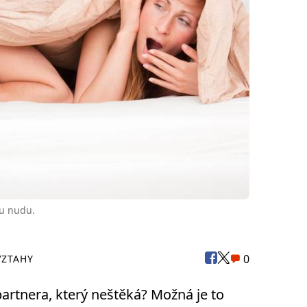
ou nudu.
0
VZTAHY
artnera, který neštěká? Možná je to