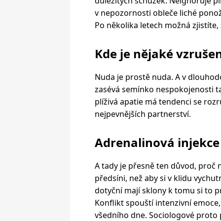
důležitých schůzek. Neignoruje pln
v nepozornosti obleče liché ponož
Po několika letech možná zjistíte,
Kde je nějaké vzrušen
Nuda je prostě nuda. A v dlouhod
zasévá semínko nespokojenosti tam
plíživá apatie má tendenci se rozr
nejpevnějších partnerství.
Adrenalinová injekce
A tady je přesně ten důvod, proč n
předsíni, než aby si v klidu vychut
dotyční mají sklony k tomu si to pr
Konflikt spouští intenzivní emoce,
všedního dne. Sociologové proto p