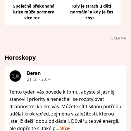
Společně překonaná
Kdy je strach u dětí
krize může partnery
normální a kdy je čas
více roz...
zbys...
REKLAMA
Horoskopy
Beran
21. 3. - 20. 4.
Tento týden vás povede k tomu, abyste si jasněji
stanovili priority a nenechali se rozptylovat
drobnostmi kolem vás. Můžete cítit silnou potřebu
udělat krok vpřed, zejména v záležitosti, kterou
jste již delší dobu odkládali. Důvěřujte své energii,
ale dopřejte si také p...
Více