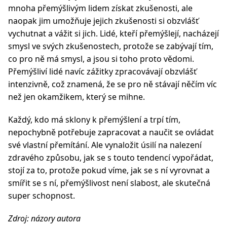
mnoha přemýšlivým lidem získat zkušenosti, ale
naopak jim umožňuje jejich zkušenosti si obzvlášť
vychutnat a vážit si jich. Lidé, kteří přemýšlejí, nacházejí
smysl ve svých zkušenostech, protože se zabývají tím,
co pro ně má smysl, a jsou si toho proto vědomi.
Přemýšliví lidé navíc zážitky zpracovávají obzvlášť
intenzivně, což znamená, že se pro ně stávají něčím víc
než jen okamžikem, který se mihne.
Každý, kdo má sklony k přemýšlení a trpí tím,
nepochybně potřebuje zapracovat a naučit se ovládat
své vlastní přemítání. Ale vynaložit úsilí na nalezení
zdravého způsobu, jak se s touto tendencí vypořádat,
stojí za to, protože pokud víme, jak se s ní vyrovnat a
smířit se s ní, přemýšlivost není slabost, ale skutečná
super schopnost.
Zdroj: názory autora