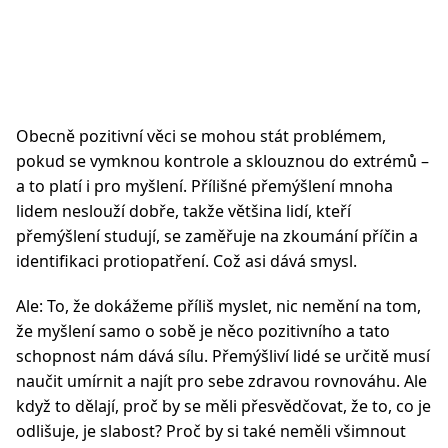
Obecně pozitivní věci se mohou stát problémem,
pokud se vymknou kontrole a sklouznou do extrémů –
a to platí i pro myšlení. Přílišné přemýšlení mnoha
lidem neslouží dobře, takže většina lidí, kteří
přemýšlení studují, se zaměřuje na zkoumání příčin a
identifikaci protiopatření. Což asi dává smysl.
Ale: To, že dokážeme příliš myslet, nic nemění na tom,
že myšlení samo o sobě je něco pozitivního a tato
schopnost nám dává sílu. Přemýšliví lidé se určitě musí
naučit umírnit a najít pro sebe zdravou rovnováhu. Ale
když to dělají, proč by se měli přesvědčovat, že to, co je
odlišuje, je slabost? Proč by si také neměli všimnout