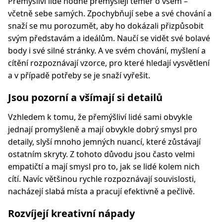
Přemýšliví lidé hodně přemýšlejí téměř o všem –
včetně sebe samých. Zpochybňují sebe a své chování a
snaží se mu porozumět, aby ho dokázali přizpůsobit
svým představám a ideálům. Naučí se vidět své bolavé
body i své silné stránky. A ve svém chování, myšlení a
cítění rozpoznávají vzorce, pro které hledají vysvětlení
a v případě potřeby se je snaží vyřešit.
Jsou pozorní a všímají si detailů
Vzhledem k tomu, že přemýšliví lidé sami obvykle
jednají promyšleně a mají obvykle dobrý smysl pro
detaily, slyší mnoho jemných nuancí, které zůstávají
ostatním skryty. Z tohoto důvodu jsou často velmi
empatičtí a mají smysl pro to, jak se lidé kolem nich
cítí. Navíc většinou rychle rozpoznávají souvislosti,
nacházejí slabá místa a pracují efektivně a pečlivě.
Rozvíjejí kreativní nápady