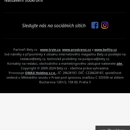
Nastavení soukromí
Sledujte nás na sociálních sítích
Partneři Bety.cz -
www.tryin.cz
,
www.prostreno.cz
a
www.befity.cz
Své náměty a připomínky k obsahu internetového magazínu Bety.cz posílejte na
redakce@bety.cz, technické problémy na podpora@bety.cz.
Kontakty na redakci, obchodního a marketingového zástupce naleznete
zde.
Copyright © 2009-2024 Bety.cz - všechna práva vyhrazena.
Provozuje
OMAX Holding s.r.o.
, IČ: 28628187, DIČ: CZ28628187, společnost
vedená u Městského soudu v Praze pod spisovou značkou C 325936 se sídlem
Bucharova 1281/2, 158 00, Praha 5