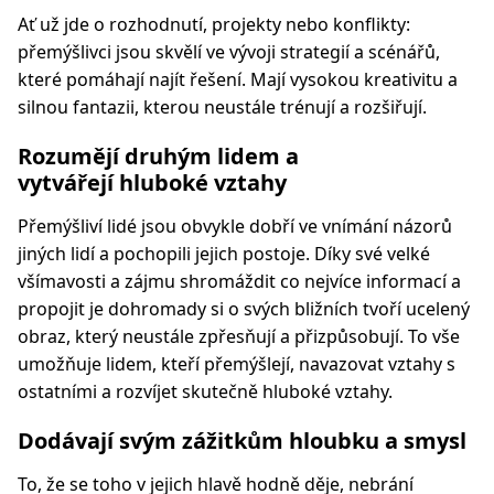
Ať už jde o rozhodnutí, projekty nebo konflikty:
přemýšlivci jsou skvělí ve vývoji strategií a scénářů,
které pomáhají najít řešení. Mají vysokou kreativitu a
silnou fantazii, kterou neustále trénují a rozšiřují.
Rozumějí druhým lidem a
vytvářejí hluboké vztahy
Přemýšliví lidé jsou obvykle dobří ve vnímání názorů
jiných lidí a pochopili jejich postoje. Díky své velké
všímavosti a zájmu shromáždit co nejvíce informací a
propojit je dohromady si o svých bližních tvoří ucelený
obraz, který neustále zpřesňují a přizpůsobují. To vše
umožňuje lidem, kteří přemýšlejí, navazovat vztahy s
ostatními a rozvíjet skutečně hluboké vztahy.
Dodávají svým zážitkům hloubku a smysl
To, že se toho v jejich hlavě hodně děje, nebrání