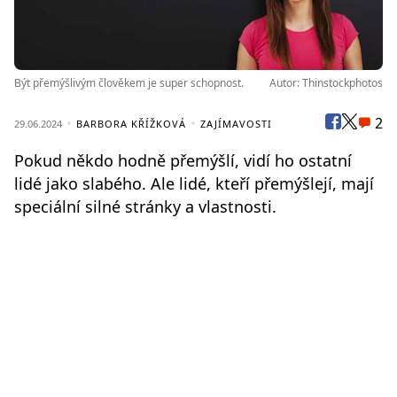
Být přemýšlivým člověkem je super schopnost.
Autor: Thinstockphotos
2
29.06.2024
BARBORA KŘÍŽKOVÁ
ZAJÍMAVOSTI
Pokud někdo hodně přemýšlí, vidí ho ostatní
lidé jako slabého. Ale lidé, kteří přemýšlejí, mají
speciální silné stránky a vlastnosti.