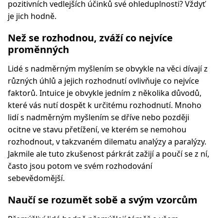
pozitivních vedlejších účinků své ohleduplnosti? Vždyť
je jich hodně.
Než se rozhodnou, zváží co nejvíce
proměnných
Lidé s nadměrným myšlením se obvykle na věci dívají z
různých úhlů a jejich rozhodnutí ovlivňuje co nejvíce
faktorů. Intuice je obvykle jedním z několika důvodů,
které vás nutí dospět k určitému rozhodnutí. Mnoho
lidí s nadměrným myšlením se dříve nebo později
ocitne ve stavu přetížení, ve kterém se nemohou
rozhodnout, v takzvaném dilematu analýzy a paralýzy.
Jakmile ale tuto zkušenost párkrát zažijí a poučí se z ní,
často jsou potom ve svém rozhodování
sebevědomější.
Naučí se rozumět sobě a svým vzorcům