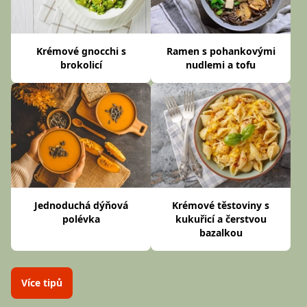
Krémové gnocchi s
Ramen s pohankovými
brokolicí
nudlemi a tofu
Jednoduchá dýňová
Krémové těstoviny s
polévka
kukuřicí a čerstvou
bazalkou
Více tipů