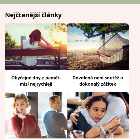
Nejčtenější články
Obyčejné dny z paměti
Dovolená není soutěž o
mizí nejrychleji
dokonalý zážitek