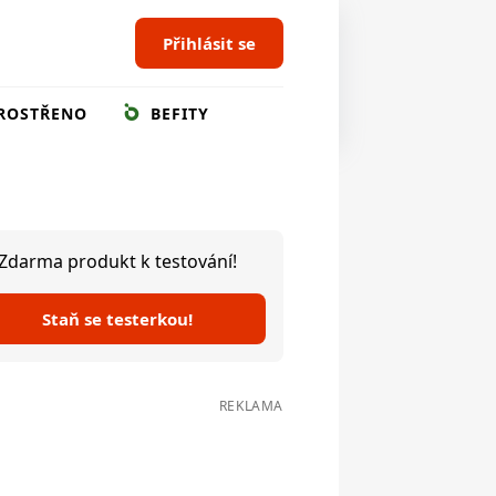
Přihlásit se
ROSTŘENO
BEFITY
Zdarma produkt k testování!
Staň se testerkou!
REKLAMA