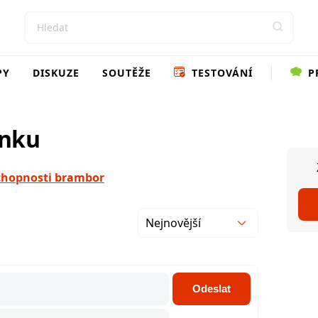
PY
DISKUZE
SOUTĚŽE
TESTOVÁNÍ
P
ánku
 schopnosti brambor
Nejnovější
Odeslat