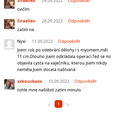
Siraellen
28.09.2022
Odpovědět
cvičím
Siraellen
28.09.2022
Odpovědět
zatím ne
Nyxi
11.09.2022
Odpovědět
Jsem rok po odebrání dělohy i s myomem,měl
11 cm.Dlouho jsem odkládala operaci.Ted se mi
objevila cysta na vaječníku, kterou jsem nikdy
neměla.Jsem docela naštvaná
xxkouckaxx
10.09.2022
Odpovědět
tohle mne naštěstí zatím minulo
1