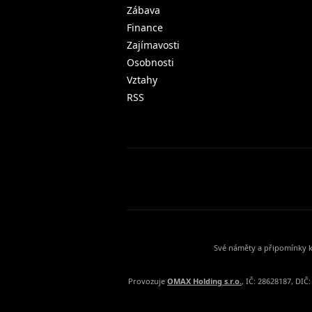
Zábava
Finance
Zajímavosti
Osobnosti
Vztahy
RSS
Své náměty a připomínky k
Provozuje
OMAX Holding s.r.o.
, IČ: 28628187, DI