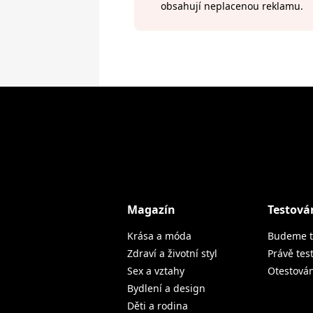
obsahují neplacenou reklamu.
Magazín
Testová
Krása a móda
Budeme t
Zdraví a životní styl
Právě tes
Sex a vztahy
Otestová
Bydlení a design
Děti a rodina