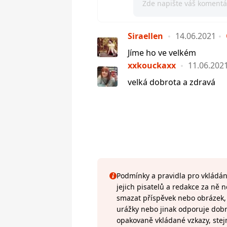
Siraellen
14.06.2021
Jíme ho ve velkém
xxkouckaxx
11.06.202
velká dobrota a zdravá
Podmínky a pravidla pro vkládání
jejich pisatelů a redakce za ně
smazat příspěvek nebo obrázek, k
urážky nebo jinak odporuje do
opakovaně vkládané vzkazy, stej