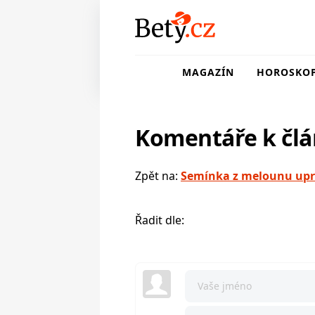
MAGAZÍN
HOROSKO
Komentáře k čl
Zpět na:
Semínka z melounu upra
Řadit dle: