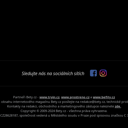
Sledujte nás na sociálních sítích
Partneři Bety.cz -
www.tryin.cz
,
www.prostreno.cz
a
www.befity.cz
 obsahu internetového magazínu Bety.cz posílejte na redakce@bety.cz, technické pr
Kontakty na redakci, obchodního a marketingového zástupce naleznete
zde.
Copyright © 2009-2024 Bety.cz - všechna práva vyhrazena.
Č: CZ28628187, společnost vedená u Městského soudu v Praze pod spisovou značkou C 3