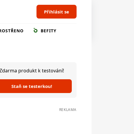
Přihlásit se
ROSTŘENO
BEFITY
Zdarma produkt k testování!
Staň se testerkou!
REKLAMA