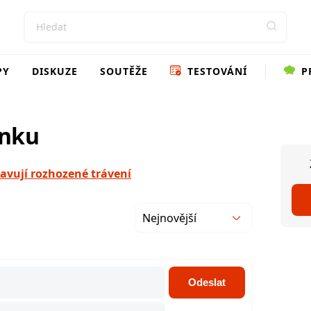
PY
DISKUZE
SOUTĚŽE
TESTOVÁNÍ
P
ánku
vují rozhozené trávení
Nejnovější
Odeslat