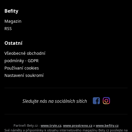
Befity
Magazin
RSS
Ostatní
Všeobecné obchodní
podmínky - GDPR
Používaní cookies
Nastavení soukromí
Sledujte nás na sociálních sítích
Partneři Bety.cz -
www.tryin.cz
,
www.prostreno.cz
a
www.befity.cz
Své náměty a připomínky k obsahu internetového magazínu Bety.cz posílejte na