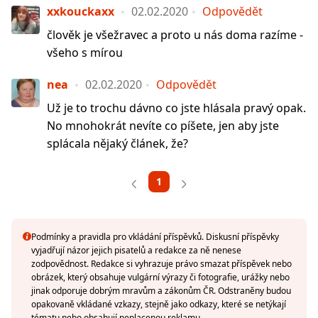
xxkouckaxx
02.02.2020
Odpovědět
člověk je všežravec a proto u nás doma razíme -
všeho s mírou
nea
02.02.2020
Odpovědět
Už je to trochu dávno co jste hlásala pravý opak.
No mnohokrát nevíte co píšete, jen aby jste
splácala nějaký článek, že?
1
Podmínky a pravidla pro vkládání příspěvků. Diskusní příspěvky
vyjadřují názor jejich pisatelů a redakce za ně nenese
zodpovědnost. Redakce si vyhrazuje právo smazat příspěvek nebo
obrázek, který obsahuje vulgární výrazy či fotografie, urážky nebo
jinak odporuje dobrým mravům a zákonům ČR. Odstraněny budou
opakovaně vkládané vzkazy, stejně jako odkazy, které se netýkají
tématu nebo obsahují neplacenou reklamu.