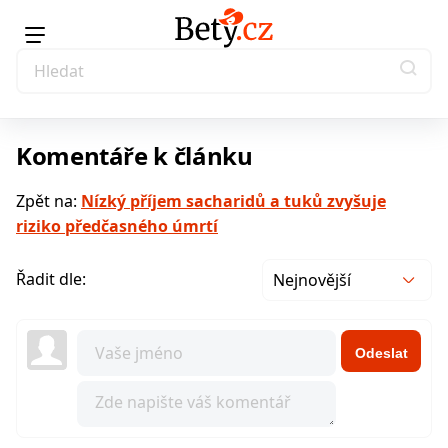
Komentáře k článku
Zpět na:
Nízký příjem sacharidů a tuků zvyšuje
riziko předčasného úmrtí
Řadit dle:
Nejnovější
Odeslat