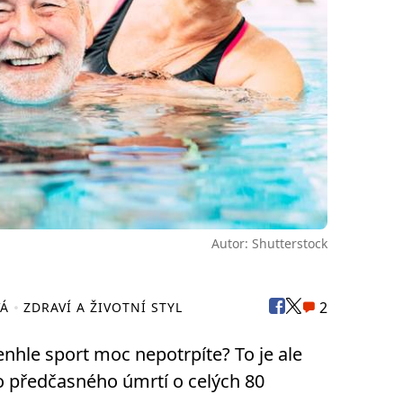
Autor: Shutterstock
2
VÁ
ZDRAVÍ A ŽIVOTNÍ STYL
tenhle sport moc nepotrpíte? To je ale
ko předčasného úmrtí o celých 80