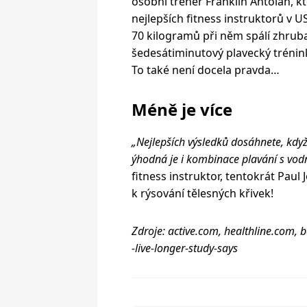
osobní trenér Franklin Antoian, k
nejlepších fitness instruktorů v U
70 kilogramů při něm spálí zhruba
šedesátiminutový plavecký trénin
To také není docela pravda…
Méně je více
„Nejlepších výsledků dosáhnete, když s
ýhodná je i kombinace plavání s vo
fitness instruktor, tentokrát Paul 
k rýsování tělesných křivek!
Zdroje: active.com, healthline.com, 
-live-longer-study-says