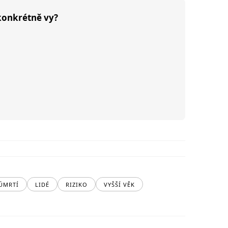
 konkrétně vy?
ÚMRTÍ
LIDÉ
RIZIKO
VYŠŠÍ VĚK