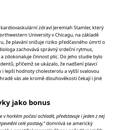
a kardiovaskulární zdraví Jeremiah Stamler, který
rthwestern University v Chicagu, na základě
ru, že plavání snižuje riziko předčasného úmrtí o
diologa zachovává správný srdeční rytmus,
a zdokonaluje činnost plic. Do jeho studie bylo
ndentů, přičemž se ukázalo, že nadšení plavci
 i lepší hodnoty cholesterolu a vyšší svalovou
ehradě vás ale kromě dlouhověkosti čekají i jiné
ivky jako bonus
se v horkém počasí ochladit, představuje i jeden z nej
zpevnění celé postavy,“
domnívá se americký