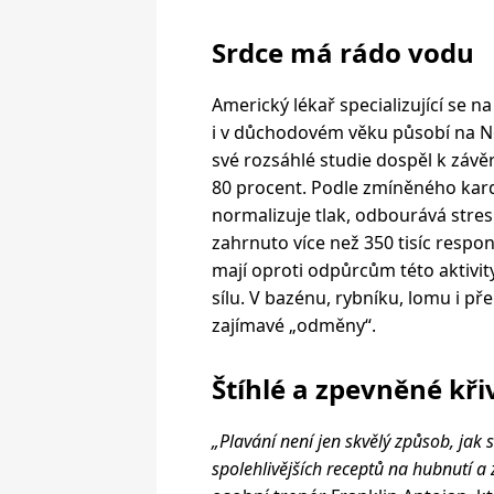
Srdce má rádo vodu
Americký lékař specializující se n
i v důchodovém věku působí na No
své rozsáhlé studie dospěl k závě
80 procent. Podle zmíněného kar
normalizuje tlak, odbourává stres 
zahrnuto více než 350 tisíc respo
mají oproti odpůrcům této aktivity
sílu. V bazénu, rybníku, lomu i př
zajímavé „odměny“.
Štíhlé a zpevněné kř
„Plavání není jen skvělý způsob, jak 
spolehlivějších receptů na hubnutí a 