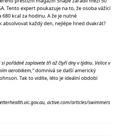
terého prestižní magazín Shape zařadil mezi 50
SA. Tento expert poukazuje na to, že osoba vážící
 680 kcal za hodinu. A že je nutné
k absolvovat každý den, nejlépe hned dvakrát?
i pořádně zaplavete tři až čtyři dny v týdnu. Velice v
dním aerobikem,“
domnívá se další americký
Johnson. Tak to vidíte, léto je ideální období
betterhealth.vic.gov.au, active.com/articles/swimmers