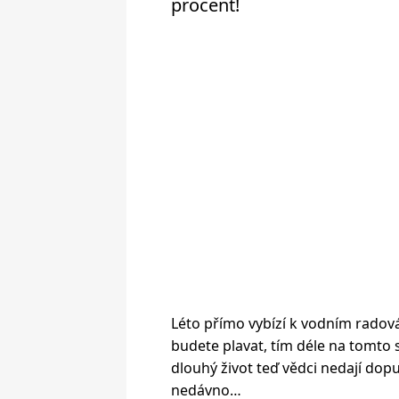
procent!
Léto přímo vybízí k vodním radován
budete plavat, tím déle na tomto s
dlouhý život teď vědci nedají dopu
nedávno…