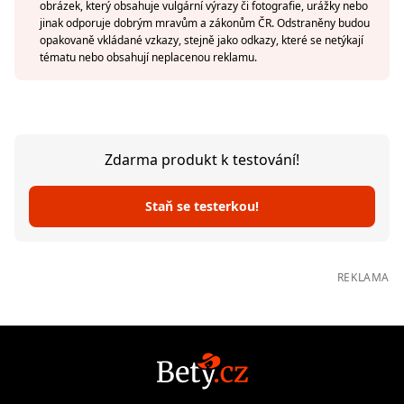
obrázek, který obsahuje vulgární výrazy či fotografie, urážky nebo
jinak odporuje dobrým mravům a zákonům ČR. Odstraněny budou
opakovaně vkládané vzkazy, stejně jako odkazy, které se netýkají
tématu nebo obsahují neplacenou reklamu.
Zdarma produkt k testování!
Staň se testerkou!
REKLAMA