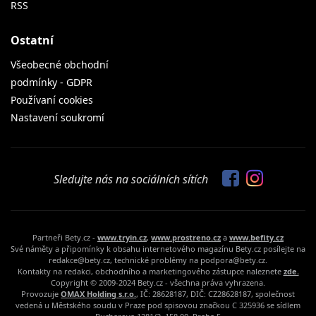
RSS
Ostatní
Všeobecné obchodní
podmínky - GDPR
Používaní cookies
Nastavení soukromí
Sledujte nás na sociálních sítích
Partneři Bety.cz -
www.tryin.cz
,
www.prostreno.cz
a
www.befity.cz
Své náměty a připomínky k obsahu internetového magazínu Bety.cz posílejte na
redakce@bety.cz, technické problémy na podpora@bety.cz.
Kontakty na redakci, obchodního a marketingového zástupce naleznete
zde.
Copyright © 2009-2024 Bety.cz - všechna práva vyhrazena.
Provozuje
OMAX Holding s.r.o.
, IČ: 28628187, DIČ: CZ28628187, společnost
vedená u Městského soudu v Praze pod spisovou značkou C 325936 se sídlem