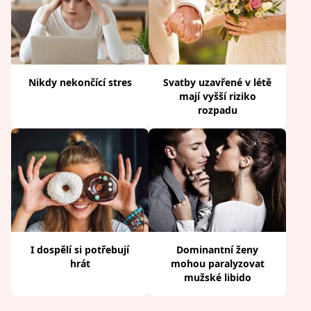
Nikdy nekončící stres
Svatby uzavřené v létě
mají vyšší riziko
rozpadu
I dospělí si potřebují
Dominantní ženy
hrát
mohou paralyzovat
mužské libido