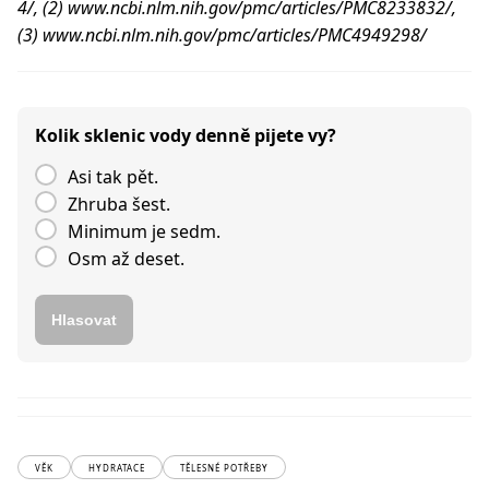
4/, (2) www.ncbi.nlm.nih.gov/pmc/articles/PMC8233832/,
(3) www.ncbi.nlm.nih.gov/pmc/articles/PMC4949298/
Kolik sklenic vody denně pijete vy?
Asi tak pět.
Zhruba šest.
Minimum je sedm.
Osm až deset.
Hlasovat
VĚK
HYDRATACE
TĚLESNÉ POTŘEBY