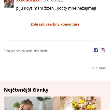
xxkouckaxx
03.10.2022
piju když mám žízeň , počty mne nezajímají
Zobrazit všechny komentáře
Sledujte nás na sociálních sítích:
REKLAMA
Nejčtenější články