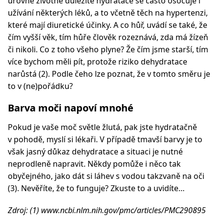
úrovně životně důležité hydratace se často osočuje i
užívání některých léků, a to včetně těch na hypertenzi,
které mají diuretické účinky. A co hůř, uvádí se také, že
čím vyšší věk, tím hůře člověk rozeznává, zda má žízeň
či nikoli. Co z toho všeho plyne? Že čím jsme starší, tím
více bychom měli pít, protože riziko dehydratace
narůstá (2). Podle čeho lze poznat, že v tomto směru je
to v (ne)pořádku?
Barva moči napoví mnohé
Pokud je vaše moč světle žlutá, pak jste hydratačně
v pohodě, myslí si lékaři. V případě tmavší barvy je to
však jasný důkaz dehydratace a situaci je nutné
neprodleně napravit. Někdy pomůže i něco tak
obyčejného, jako dát si láhev s vodou takzvaně na oči
(3). Nevěříte, že to funguje? Zkuste to a uvidíte…
Zdroj: (1) www.ncbi.nlm.nih.gov/pmc/articles/PMC290895