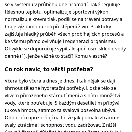
se v systému v průběhu dne hromadí. Také reguluje
tělesnou teplotu, optimalizuje sportovní výkon,
normalizuje krevní tlak, podílí se na trávení potravy a
hraje významnou roli při štěpení živin. Prakticky
zajišťuje hladký průběh všech probíhajících procesů a
ke všemu přímo ovlivňuje i regeneraci organismu.
Obvykle se doporučuje vypít alespoň osm sklenic vody
denně (1). Jenže vážně to stačí? Komu vlastně?
Co rok navíc, to větší potřeba?
Včera bylo včera a dnes je dnes. I tak nějak se dají
shrnout tělesné hydratační potřeby. Lidské tělo se
vlivem přirozeného stárnutí mění a s ním i množství
vody, které potřebuje. S každým desetiletím přibývá
tuková hmota, zatímco ta svalová pozvolna ubývá.
Odborníci upozorňují na to, že jak pomalu ztrácíme
svaly, ztrácíme i schopnost vodu zadržovat. Z nižší