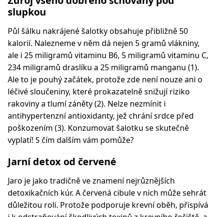
Zdroj všeho dobrého schovaný pod
slupkou
Půl šálku nakrájené šalotky obsahuje přibližně 50
kalorií. Nalezneme v něm dá nejen 5 gramů vlákniny,
ale i 25 miligramů vitaminu B6, 5 miligramů vitaminu C,
234 miligramů draslíku a 25 miligramů manganu (1).
Ale to je pouhý začátek, protože zde není nouze ani o
léčivé sloučeniny, které prokazatelně snižují riziko
rakoviny a tlumí záněty (2). Nelze nezmínit i
antihypertenzní antioxidanty, jež chrání srdce před
poškozením (3). Konzumovat šalotku se skutečně
vyplatí! S čím dalším vám pomůže?
Jarní detox od červené
Jaro je jako tradičně ve znamení nejrůznějších
detoxikačních kúr. A červená cibule v nich může sehrát
důležitou roli. Protože podporuje krevní oběh, přispívá