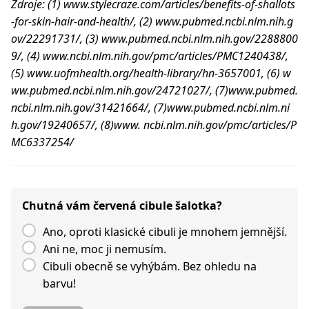
Zdroje: (1) www.stylecraze.com/articles/benefits-of-shallots
-for-skin-hair-and-health/, (2) www.pubmed.ncbi.nlm.nih.g
ov/22291731/, (3) www.pubmed.ncbi.nlm.nih.gov/2288800
9/, (4) www.ncbi.nlm.nih.gov/pmc/articles/PMC1240438/,
(5) www.uofmhealth.org/health-library/hn-3657001, (6) w
ww.pubmed.ncbi.nlm.nih.gov/24721027/, (7)www.pubmed.
ncbi.nlm.nih.gov/31421664/, (7)www.pubmed.ncbi.nlm.ni
h.gov/19240657/, (8)www. ncbi.nlm.nih.gov/pmc/articles/P
MC6337254/
Chutná vám červená cibule šalotka?
Ano, oproti klasické cibuli je mnohem jemnější.
Ani ne, moc ji nemusím.
Cibuli obecně se vyhýbám. Bez ohledu na
barvu!