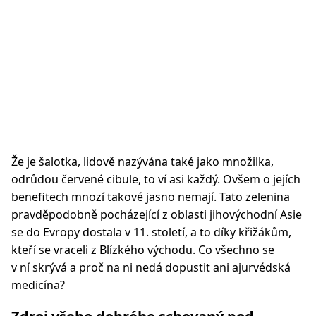
Že je šalotka, lidově nazývána také jako množilka,
odrůdou červené cibule, to ví asi každý. Ovšem o jejích
benefitech mnozí takové jasno nemají. Tato zelenina
pravděpodobně pocházející z oblasti jihovýchodní Asie
se do Evropy dostala v 11. století, a to díky křižákům,
kteří se vraceli z Blízkého východu. Co všechno se
v ní skrývá a proč na ni nedá dopustit ani ajurvédská
medicína?