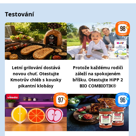
Testování
Letní grilování dostává
Protože každému rodiči
novou chuť. Otestujte
záleží na spokojeném
Kmotrův chléb s kousky
bříšku. Otestujte HiPP 2
pikantní klobásy
BIO COMBIOTIK®