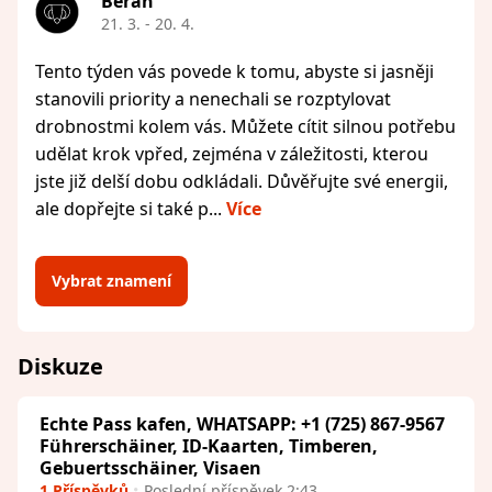
Beran
21. 3. - 20. 4.
Tento týden vás povede k tomu, abyste si jasněji
stanovili priority a nenechali se rozptylovat
drobnostmi kolem vás. Můžete cítit silnou potřebu
udělat krok vpřed, zejména v záležitosti, kterou
jste již delší dobu odkládali. Důvěřujte své energii,
ale dopřejte si také p...
Více
Vybrat znamení
Diskuze
Echte Pass kafen, WHATSAPP: +1 (725) 867-9567
Führerschäiner, ID-Kaarten, Timberen,
Gebuertsschäiner, Visaen
1 Příspěvků
Poslední příspěvek 2:43