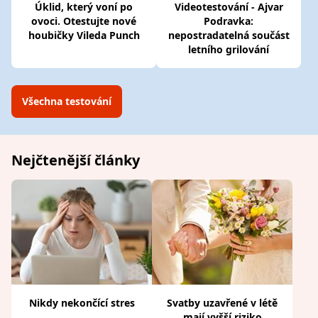
Úklid, který voní po
Videotestování - Ajvar
ovoci. Otestujte nové
Podravka:
houbičky Vileda Punch
nepostradatelná součást
letního grilování
Všechna testování
Nejčtenější články
Nikdy nekončící stres
Svatby uzavřené v létě
mají vyšší riziko