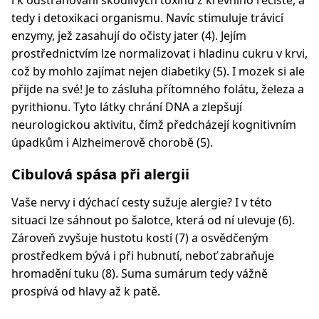
i k odstraňování škodlivých toxinů z krevního řečiště, a
tedy i detoxikaci organismu. Navíc stimuluje trávicí
enzymy, jež zasahují do očisty jater (4). Jejím
prostřednictvím lze normalizovat i hladinu cukru v krvi,
což by mohlo zajímat nejen diabetiky (5). I mozek si ale
přijde na své! Je to zásluha přítomného folátu, železa a
pyrithionu. Tyto látky chrání DNA a zlepšují
neurologickou aktivitu, čímž předcházejí kognitivním
úpadkům i Alzheimerově chorobě (5).
Cibulová spása při alergii
Vaše nervy i dýchací cesty sužuje alergie? I v této
situaci lze sáhnout po šalotce, která od ní ulevuje (6).
Zároveň zvyšuje hustotu kostí (7) a osvědčeným
prostředkem bývá i při hubnutí, neboť zabraňuje
hromadění tuku (8). Suma sumárum tedy vážně
prospívá od hlavy až k patě.