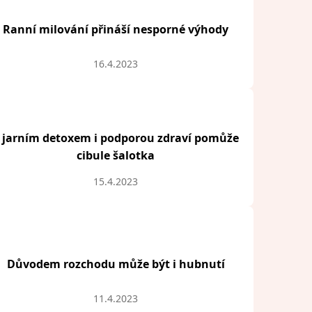
Ranní milování přináší nesporné výhody
16.4.2023
 jarním detoxem i podporou zdraví pomůže
cibule šalotka
15.4.2023
Důvodem rozchodu může být i hubnutí
11.4.2023