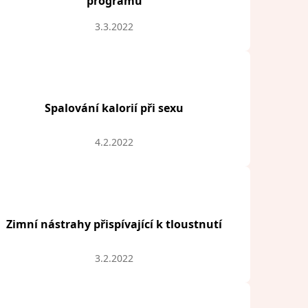
programu
3.3.2022
Spalování kalorií při sexu
4.2.2022
Zimní nástrahy přispívající k tloustnutí
3.2.2022