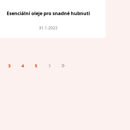
Esenciální oleje pro snadné hubnutí
31.1.2022
3
4
5