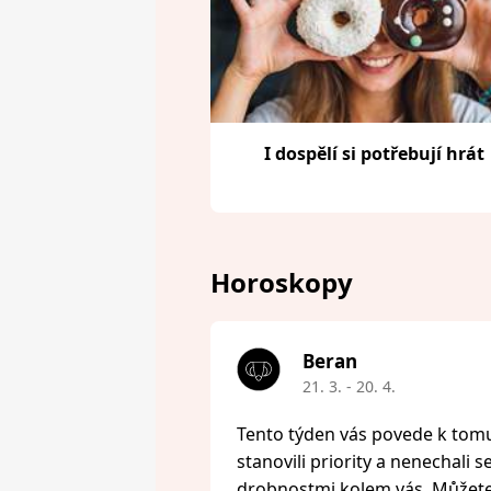
I dospělí si potřebují hrát
Horoskopy
Beran
21. 3. - 20. 4.
Tento týden vás povede k tomu,
stanovili priority a nenechali s
drobnostmi kolem vás. Můžete 