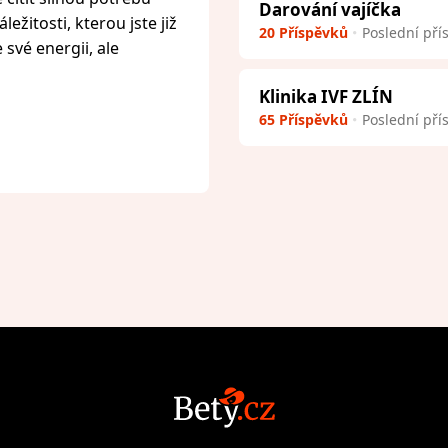
Darování vajíčka
ežitosti, kterou jste již
20 Příspěvků
Poslední pří
 své energii, ale
Klinika IVF ZLÍN
65 Příspěvků
Poslední pří