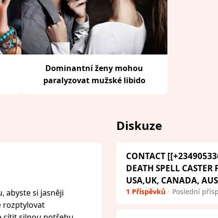
Dominantní ženy mohou
paralyzovat mužské libido
Diskuze
CONTACT [[+23490533
DEATH SPELL CASTER
USA,UK, CANADA, AU
1 Příspěvků
Poslední přís
 abyste si jasněji
e rozptylovat
cítit silnou potřebu