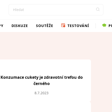
PY
DISKUZE
SOUTĚŽE
TESTOVÁNÍ
P
Konzumace cukety je zdravotní trefou do
černého
8.7.2023