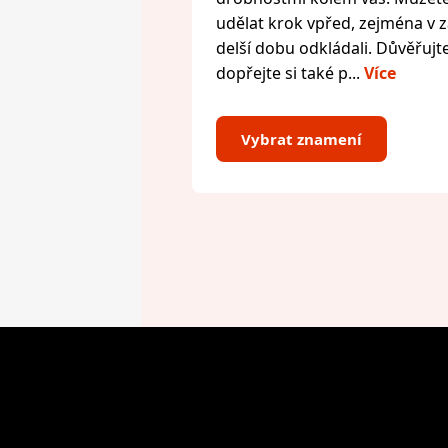
udělat krok vpřed, zejména v zál
delší dobu odkládali. Důvěřujte
dopřejte si také p...
Více
Vybrat znamení