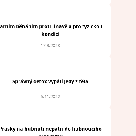
Jarním běháním proti únavě a pro fyzickou
kondici
17.3.2023
Správný detox vypálí jedy z těla
5.11.2022
Prášky na hubnutí nepatří do hubnoucího