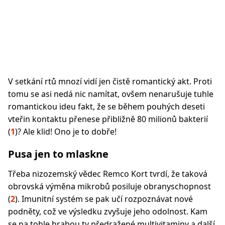
V setkání rtů mnozí vidí jen čistě romantický akt. Proti
tomu se asi nedá nic namítat, ovšem nenarušuje tuhle
romantickou ideu fakt, že se během pouhých deseti
vteřin kontaktu přenese přibližně 80 milionů bakterií
(
1
)? Ale klid! Ono je to dobře!
Pusa jen to mlaskne
Třeba nizozemský vědec Remco Kort tvrdí, že taková
obrovská výměna mikrobů posiluje obranyschopnost
(
2
). Imunitní systém se pak učí rozpoznávat nové
podněty, což ve výsledku zvyšuje jeho odolnost. Kam
se na tohle hrabou ty předražené multivitaminy a další