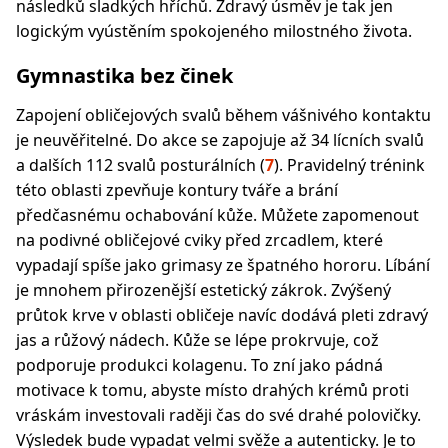
následků sladkých hříchů. Zdravý úsměv je tak jen
logickým vyústěním spokojeného milostného života.
Gymnastika bez činek
Zapojení obličejových svalů během vášnivého kontaktu
je neuvěřitelné. Do akce se zapojuje až 34 lícních svalů
a dalších 112 svalů posturálních (
7
). Pravidelný trénink
této oblasti zpevňuje kontury tváře a brání
předčasnému ochabování kůže. Můžete zapomenout
na podivné obličejové cviky před zrcadlem, které
vypadají spíše jako grimasy ze špatného hororu. Líbání
je mnohem přirozenější estetický zákrok. Zvýšený
průtok krve v oblasti obličeje navíc dodává pleti zdravý
jas a růžový nádech. Kůže se lépe prokrvuje, což
podporuje produkci kolagenu. To zní jako pádná
motivace k tomu, abyste místo drahých krémů proti
vráskám investovali raději čas do své drahé polovičky.
Výsledek bude vypadat velmi svěže a autenticky. Je to