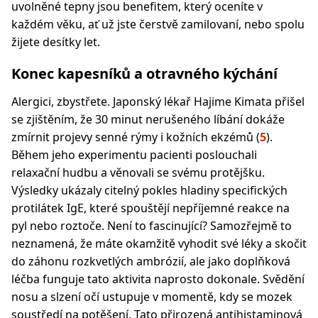
uvolněné tepny jsou benefitem, který oceníte v
každém věku, ať už jste čerstvě zamilovaní, nebo spolu
žijete desítky let.
Konec kapesníků a otravného kýchání
Alergici, zbystřete. Japonský lékař Hajime Kimata přišel
se zjištěním, že 30 minut nerušeného líbání dokáže
zmírnit projevy senné rýmy i kožních ekzémů (
5
).
Během jeho experimentu pacienti poslouchali
relaxační hudbu a věnovali se svému protějšku.
Výsledky ukázaly citelný pokles hladiny specifických
protilátek IgE, které spouštějí nepříjemné reakce na
pyl nebo roztoče. Není to fascinující? Samozřejmě to
neznamená, že máte okamžitě vyhodit své léky a skočit
do záhonu rozkvetlých ambrózií, ale jako doplňková
léčba funguje tato aktivita naprosto dokonale. Svědění
nosu a slzení očí ustupuje v momentě, kdy se mozek
soustředí na potěšení. Tato přirozená antihistaminová