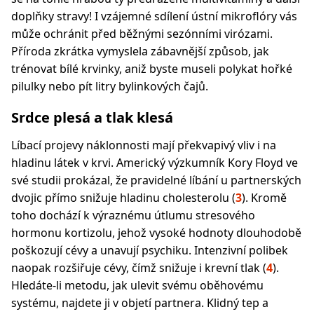
doplňky stravy! I vzájemné sdílení ústní mikroflóry vás
může ochránit před běžnými sezónními virózami.
Příroda zkrátka vymyslela zábavnější způsob, jak
trénovat bílé krvinky, aniž byste museli polykat hořké
pilulky nebo pít litry bylinkových čajů.
Srdce plesá a tlak klesá
Líbací projevy náklonnosti mají překvapivý vliv i na
hladinu látek v krvi. Americký výzkumník Kory Floyd ve
své studii prokázal, že pravidelné líbání u partnerských
dvojic přímo snižuje hladinu cholesterolu (
3
). Kromě
toho dochází k výraznému útlumu stresového
hormonu kortizolu, jehož vysoké hodnoty dlouhodobě
poškozují cévy a unavují psychiku. Intenzivní polibek
naopak rozšiřuje cévy, čímž snižuje i krevní tlak (
4
).
Hledáte-li metodu, jak ulevit svému oběhovému
systému, najdete ji v objetí partnera. Klidný tep a