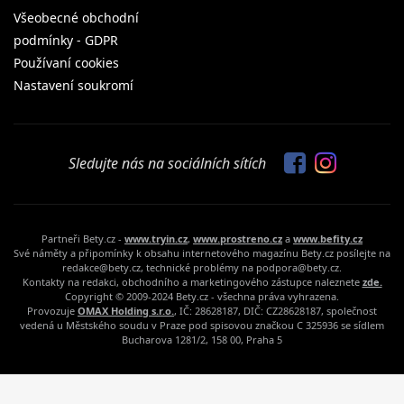
Všeobecné obchodní
podmínky - GDPR
Používaní cookies
Nastavení soukromí
Sledujte nás na sociálních sítích
Partneři Bety.cz -
www.tryin.cz
,
www.prostreno.cz
a
www.befity.cz
Své náměty a připomínky k obsahu internetového magazínu Bety.cz posílejte na
redakce@bety.cz, technické problémy na podpora@bety.cz.
Kontakty na redakci, obchodního a marketingového zástupce naleznete
zde.
Copyright © 2009-2024 Bety.cz - všechna práva vyhrazena.
Provozuje
OMAX Holding s.r.o.
, IČ: 28628187, DIČ: CZ28628187, společnost
vedená u Městského soudu v Praze pod spisovou značkou C 325936 se sídlem
Bucharova 1281/2, 158 00, Praha 5