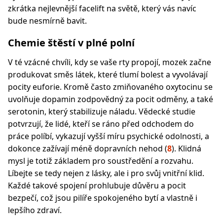
zkrátka nejlevnější facelift na světě, který vás navíc
bude nesmírně bavit.
Chemie štěstí v plné polní
V té vzácné chvíli, kdy se vaše rty propojí, mozek začne
produkovat směs látek, které tlumí bolest a vyvolávají
pocity euforie. Kromě často zmiňovaného oxytocinu se
uvolňuje dopamin zodpovědný za pocit odměny, a také
serotonin, který stabilizuje náladu. Vědecké studie
potvrzují, že lidé, kteří se ráno před odchodem do
práce políbí, vykazují vyšší míru psychické odolnosti, a
dokonce zažívají méně dopravních nehod (
8
). Klidná
mysl je totiž základem pro soustředění a rozvahu.
Líbejte se tedy nejen z lásky, ale i pro svůj vnitřní klid.
Každé takové spojení prohlubuje důvěru a pocit
bezpečí, což jsou pilíře spokojeného bytí a vlastně i
lepšího zdraví.