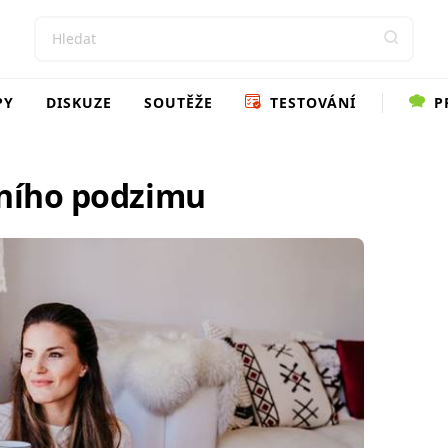
PY
DISKUZE
SOUTĚŽE
TESTOVÁNÍ
P
šního podzimu