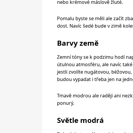
nebo krémové máslově žluté.
Pomalu byste se měli ale začít zba
dost. Navíc šedé bude v zimě kolem 
Barvy země
Zemní tóny se k podzimu hodí nap
útulnou atmosféru, ale navíc také 
jestli zvolíte nugátovou, béžov
budou vypadat i třeba jen na jedn
Tmavě modrou ale raději ani nezk
ponurý.
Světle modrá