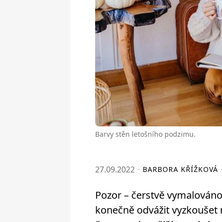
Barvy stěn letošního podzimu.
27.09.2022
BARBORA KŘÍŽKOVÁ
Pozor – čerstvě vymalováno
konečně odvážit vyzkoušet n