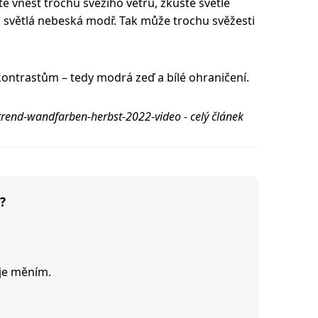
vnést trochu svěžího větru, zkuste světle
světlá nebeská modř. Tak může trochu svěžesti
ontrastům – tedy modrá zeď a bílé ohraničení.
ntrend-wandfarben-herbst-2022-video - celý článek
?
je měním.