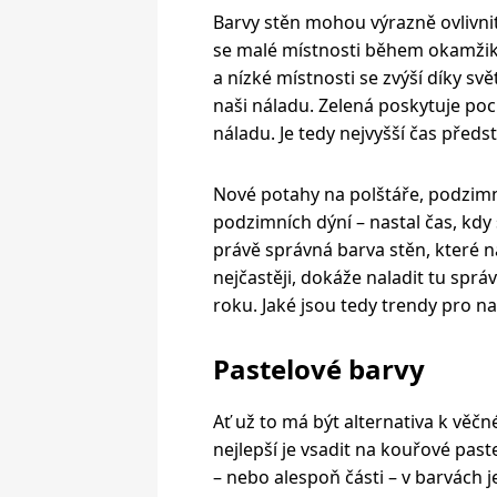
Barvy stěn mohou výrazně ovlivni
se malé místnosti během okamžiku 
a nízké místnosti se zvýší díky s
naši náladu. Zelená poskytuje poc
náladu. Je tedy nejvyšší čas předs
Nové potahy na polštáře, podzimn
podzimních dýní – nastal čas, kd
právě správná barva stěn, které 
nejčastěji, dokáže naladit tu sp
roku. Jaké jsou tedy trendy pro n
Pastelové barvy
Ať už to má být alternativa k věčné
nejlepší je vsadit na kouřové pas
– nebo alespoň části – v barvách j