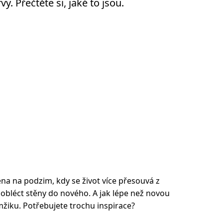
y. Přečtěte si, jaké to jsou.
éna na podzim, kdy se život více přesouvá z
s obléct stěny do nového. A jak lépe než novou
žiku. Potřebujete trochu inspirace?