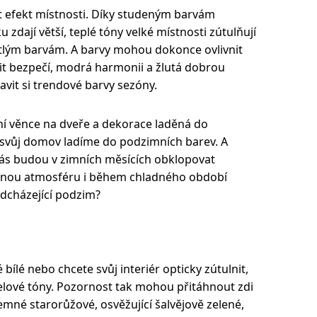
t efekt místnosti. Díky studeným barvám
zdají větší, teplé tóny velké místnosti zútulňují
větlým barvám. A barvy mohou dokonce ovlivnit
it bezpečí, modrá harmonii a žlutá dobrou
tavit si trendové barvy sezóny.
í věnce na dveře a dekorace laděná do
y svůj domov ladíme do podzimních barev. A
nás budou v zimních měsících obklopovat
rávnou atmosféru i během chladného období
adcházející podzim?
 bílé nebo chcete svůj interiér opticky zútulnit,
telové tóny. Pozornost tak mohou přitáhnout zdi
emné starorůžové, osvěžující šalvějově zelené,