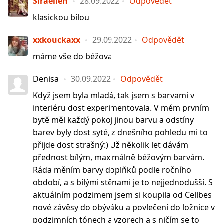
Siraellen
28.09.2022
Odpovědět
klasickou bílou
xxkouckaxx
29.09.2022
Odpovědět
máme vše do béžova
Denisa
30.09.2022
Odpovědět
Když jsem byla mladá, tak jsem s barvami v
interiéru dost experimentovala. V mém prvním
bytě měl každý pokoj jinou barvu a odstíny
barev byly dost syté, z dnešního pohledu mi to
přijde dost strašný:) Už několik let dávám
přednost bílým, maximálně béžovým barvám.
Ráda měním barvy doplňků podle ročního
období, a s bílými stěnami je to nejjednodušší. S
aktuálním podzimem jsem si koupila od Cellbes
nové závěsy do obýváku a povlečení do ložnice v
podzimních tónech a vzorech a s ničím se to