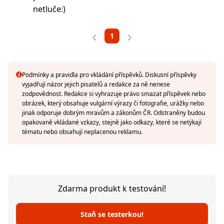
netluče:)
1
Podmínky a pravidla pro vkládání příspěvků. Diskusní příspěvky
vyjadřují názor jejich pisatelů a redakce za ně nenese
zodpovědnost. Redakce si vyhrazuje právo smazat příspěvek nebo
obrázek, který obsahuje vulgární výrazy či fotografie, urážky nebo
jinak odporuje dobrým mravům a zákonům ČR. Odstraněny budou
opakovaně vkládané vzkazy, stejně jako odkazy, které se netýkají
tématu nebo obsahují neplacenou reklamu.
Zdarma produkt k testování!
Staň se testerkou!