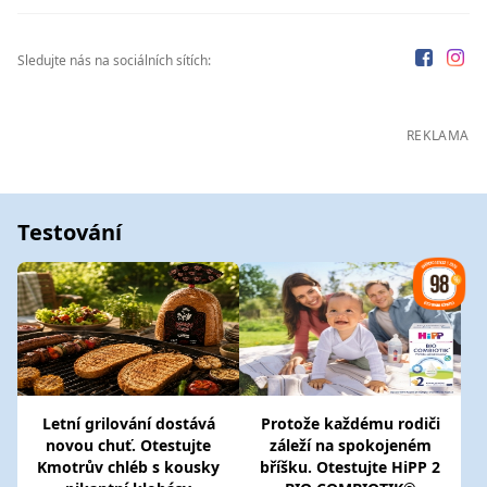
Sledujte nás na sociálních sítích:
REKLAMA
Testování
Letní grilování dostává
Protože každému rodiči
novou chuť. Otestujte
záleží na spokojeném
Kmotrův chléb s kousky
bříšku. Otestujte HiPP 2