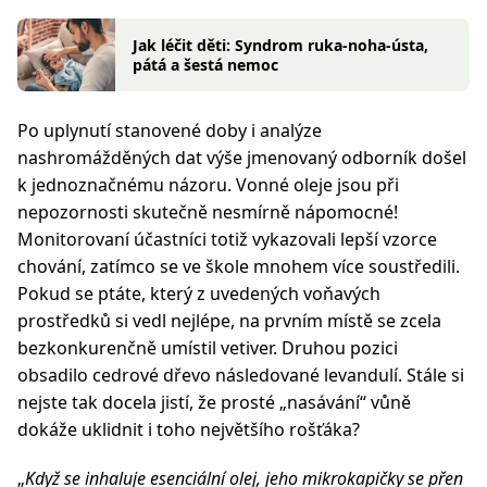
Jak léčit děti: Syndrom ruka-noha-ústa,
pátá a šestá nemoc
Po uplynutí stanovené doby i analýze
nashromážděných dat výše jmenovaný odborník došel
k jednoznačnému názoru. Vonné oleje jsou při
nepozornosti skutečně nesmírně nápomocné!
Monitorovaní účastníci totiž vykazovali lepší vzorce
chování, zatímco se ve škole mnohem více soustředili.
Pokud se ptáte, který z uvedených voňavých
prostředků si vedl nejlépe, na prvním místě se zcela
bezkonkurenčně umístil vetiver. Druhou pozici
obsadilo cedrové dřevo následované levandulí. Stále si
nejste tak docela jistí, že prosté „
nasávání
“ vůně
dokáže uklidnit i toho největšího rošťáka?
„
Když se inhaluje esenciální olej, jeho mikrokapičky se přen