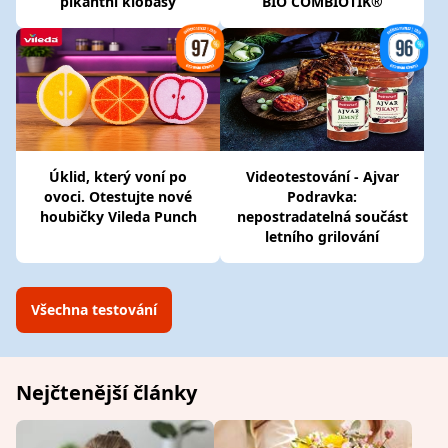
pikantní klobásy
BIO COMBIOTIK®
Úklid, který voní po
Videotestování - Ajvar
ovoci. Otestujte nové
Podravka:
houbičky Vileda Punch
nepostradatelná součást
letního grilování
Všechna testování
Nejčtenější články