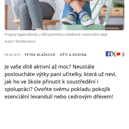
Projevy hyperaktivity u dětí pomohou zvládnout i esenciální oleje
Autor: Shutterstock
3
04.04.2019
PETRA BLAŽKOVÁ
DĚTI A RODINA
Je vaše dítě aktivní až moc? Neustále
posloucháte výtky paní učitelky, která už neví,
jak ho ve škole přinutit k soustředění i
spolupráci? Ovoňte svému pokladu pokojík
esenciální levandulí nebo cedrovým dřevem!