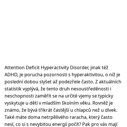
Attention Deficit Hyperactivity Disorder, jinak též
ADHD, je porucha pozornosti s hyperaktivitou, o níž je
poslední dobou slyšet až podezřele často. Z aktuálních
statistik vyplývá, že tento druh nesoustředěnosti i
neschopnosti zaměřit se na určité vjemy se typicky
vyskytuje u dětí v mladším školním věku. Rovněž je
známo, že bývá třikrát častější u chlapců než u dívek.
Také máte doma netrpělivého raracha, který často
neví, co si s nevybitou energií počít? Pak pro vás mají