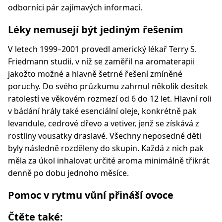
odborníci pár zajímavých informací.
Léky nemusejí být jediným řešením
V letech 1999–2001 provedl americký lékař Terry S.
Friedmann studii, v níž se zaměřil na aromaterapii
jakožto možné a hlavně šetrné řešení zmíněné
poruchy. Do svého průzkumu zahrnul několik desítek
ratolestí ve věkovém rozmezí od 6 do 12 let. Hlavní roli
v bádání hrály také esenciální oleje, konkrétně pak
levandule, cedrové dřevo a vetiver, jenž se získává z
rostliny vousatky draslavé. Všechny neposedné děti
byly následně rozděleny do skupin. Každá z nich pak
měla za úkol inhalovat určité aroma minimálně třikrát
denně po dobu jednoho měsíce.
Pomoc v rytmu vůní přináší ovoce
Čtěte také: