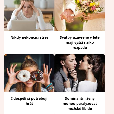
Nikdy nekončící stres
Svatby uzavřené v létě
mají vyšší riziko
rozpadu
I dospělí si potřebují
Dominantní ženy
hrát
mohou paralyzovat
mužské libido