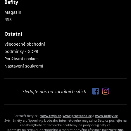
Befity
Magazin
RSS
Ostatní
Všeobecné obchodní
podmínky - GDPR
Používaní cookies
Nastavení soukromí
Sledujte nás na sociálních sítích
Partneři Bety.cz -
www.tryin.cz
,
www.prostreno.cz
a
www.befity.cz
Své náměty a připomínky k obsahu internetového magazínu Bety.cz posílejte na
redakce@bety.cz, technické problémy na podpora@bety.cz.
Kontakty na redakci, obchodního a marketingového zástupce naleznete
zde.