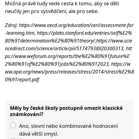
Možná právě tudy vede cesta k tomu, aby se děti
neučily jen pro vysvědčení, ale pro sebe.
Zdroj: https://www.oecd.org/education/ceri/assessment-for
-learning.htm, https://plato.stanford.edu/entries/self%E2%
80%91determination%E2%80%91theory/,https://www.scie
ncedirect.com/science/article/pii/S1747938X20300313, htt
ps://www.weforum.org/reports/the%E2%80%91future%E
2%80%91of%E2%80%91jobs%E2%80%912023, https://w
ww.apa.org/news/press/releases/stress/2014/stress%E2%8
0%91report.pdf
Měly by české školy postupně omezit klasické
známkování?
Ano, slovní nebo kombinované hodnocení
dává větší smysl.