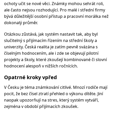
ochoty učit se nové věci. Známky mohou sehrát roli,
ale často nejsou rozhodující. Pro malé i střední firmy
bývá důležitější osobní přístup a pracovní morálka než
dokonalý průměr.
Otázkou zůstává, jak systém nastavit tak, aby byl
slučitelný s přijímacím řízením na střední školy a
univerzity. Česká realita je zatím pevně svázána s
číselným hodnocením, ale i zde se objevují pilotní
projekty a školy, které zkoušejí kombinované či slovní
hodnocení alespoň v nižších ročnících.
Opatrné kroky vpřed
V Česku je téma známkování citlivé. Mnozí rodiče mají
pocit, že bez čísel ztratí přehled o výkonu dítěte. Jiní
naopak upozorňují na stres, který systém vytváří,
zejména v období přijímacích zkoušek.