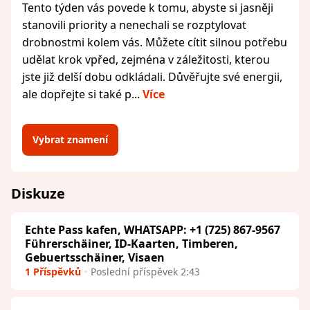
Tento týden vás povede k tomu, abyste si jasněji
stanovili priority a nenechali se rozptylovat
drobnostmi kolem vás. Můžete cítit silnou potřebu
udělat krok vpřed, zejména v záležitosti, kterou
jste již delší dobu odkládali. Důvěřujte své energii,
ale dopřejte si také p...
Více
Vybrat znamení
Diskuze
Echte Pass kafen, WHATSAPP: +1 (725) 867-9567
Führerschäiner, ID-Kaarten, Timberen,
Gebuertsschäiner, Visaen
1 Příspěvků
Poslední příspěvek 2:43