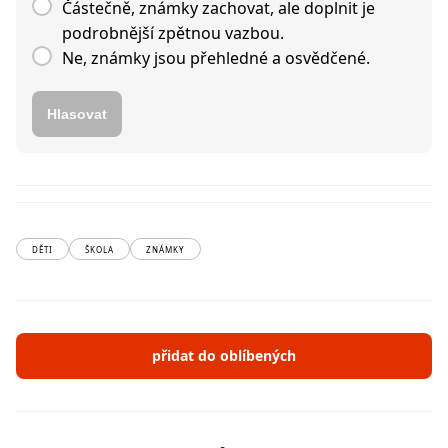
Částečně, známky zachovat, ale doplnit je
podrobnější zpětnou vazbou.
Ne, známky jsou přehledné a osvědčené.
Hlasovat
DĚTI
ŠKOLA
ZNÁMKY
přidat do oblíbených