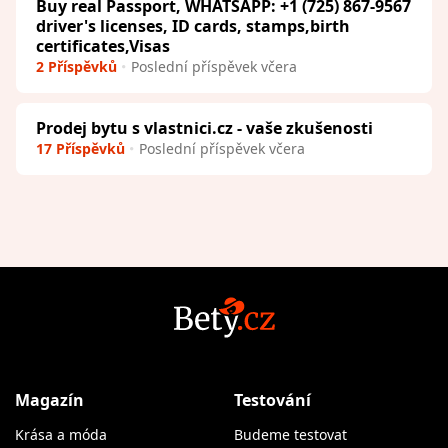
Buy real Passport, WHATSAPP: +1 (725) 867-9567
driver's licenses, ID cards, stamps,birth
certificates,Visas
2 Příspěvků
Poslední příspěvek včera
Prodej bytu s vlastnici.cz - vaše zkušenosti
17 Příspěvků
Poslední příspěvek včera
Magazín
Testování
Krása a móda
Budeme testovat