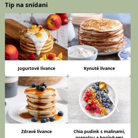
Tip na snídani
Jogurtové lívance
Kynuté lívance
Zdravé lívance
Chia pudink s malinami,
granolou a borůvkami