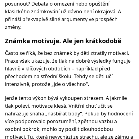
posunout? Debata o omezení nebo opuštění
klasického známkování už dávno není okrajová. A
přináší překvapivě silné argumenty ve prospěch
změny.
Známka motivuje. Ale jen krátkodobě
Často se říká, že bez známek by děti ztratily motivaci.
Praxe však ukazuje, že tlak na dobré výsledky funguje
hlavně v klíčových obdobích – například před
přechodem na střední školu. Tehdy se děti učí
intenzivně, protože „jde o všechno“.
Jenže tento výkon bývá vykoupen stresem. A jakmile
tlak poleví, motivace klesá. Vnitřní chuť učit se
nahrazuje snaha „nasbírat body“. Pokud by hodnocení
více podporovalo porozumění, zpětnou vazbu a
osobní pokrok, mohlo by posílit dlouhodobou
motivaci. Tu, která nevychází ze strachu, ale ze zájmu a