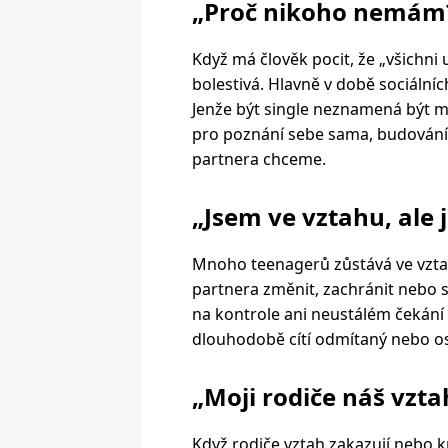
„Proč nikoho nemám
Když má člověk pocit, že „všichni
bolestivá. Hlavně v době sociálníc
Jenže být single neznamená být m
pro poznání sebe sama, budování
partnera chceme.
„Jsem ve vztahu, ale 
Mnoho teenagerů zůstává ve vztahu
partnera změnit, zachránit nebo si
na kontrole ani neustálém čekání
dlouhodobě cítí odmítaný nebo o
„Moji rodiče náš vzta
Když rodiče vztah zakazují nebo kr