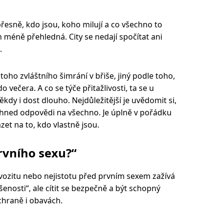
přesně, kdo jsou, koho milují a co všechno to
méně přehledná. City se nedají spočítat ani
.
ho zvláštního šimrání v břiše, jiný podle toho,
 večera. A co se týče přitažlivosti, ta se u
ěkdy i dost dlouho. Nejdůležitější je uvědomit si,
hned odpovědi na všechno. Je úplně v pořádku
et na to, kdo vlastně jsou.
rvního sexu?“
rvozitu nebo nejistotu před prvním sexem zažívá
ušenosti“, ale cítit se bezpečně a být schopný
chraně i obavách.