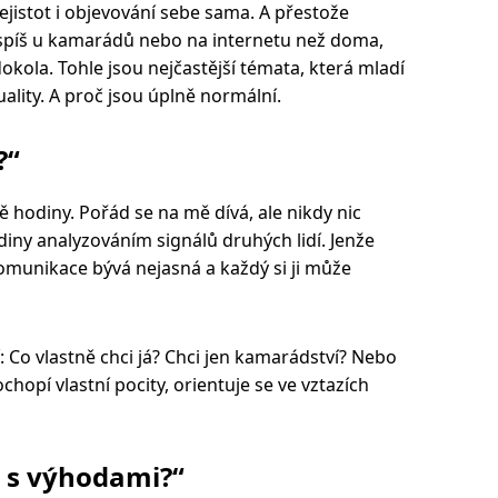
ejistot i objevování sebe sama. A přestože
 spíš u kamarádů nebo na internetu než doma,
okola. Tohle jsou nejčastější témata, která mladí
uality. A proč jsou úplně normální.
?“
 hodiny. Pořád se na mě dívá, ale nikdy nic
diny analyzováním signálů druhých lidí. Jenže
omunikace bývá nejasná a každý si ji může
: Co vlastně chci já? Chci jen kamarádství? Nebo
hopí vlastní pocity, orientuje se ve vztazích
 s výhodami?“