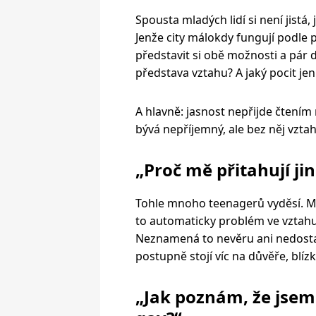
Spousta mladých lidí si není jistá, 
Jenže city málokdy fungují podle 
představit si obě možnosti a pár dn
představa vztahu? A jaký pocit je
A hlavně: jasnost nepřijde čtení
bývá nepříjemný, ale bez něj vztah
„Proč mě přitahují ji
Tohle mnoho teenagerů vyděsí. Mys
to automaticky problém ve vztahu.
Neznamená to nevěru ani nedosta
postupně stojí víc na důvěře, blíz
„Jak poznám, že jsem