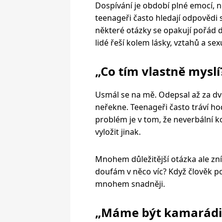
Dospívání je období plné emocí, n
teenageři často hledají odpovědi
některé otázky se opakují pořád d
lidé řeší kolem lásky, vztahů a sex
„Co tím vlastně myslí
Usmál se na mě. Odepsal až za dvě
neřekne. Teenageři často tráví ho
problém je v tom, že neverbální k
vyložit jinak.
Mnohem důležitější otázka ale zní
doufám v něco víc? Když člověk poc
mnohem snadněji.
„Máme být kamarádi