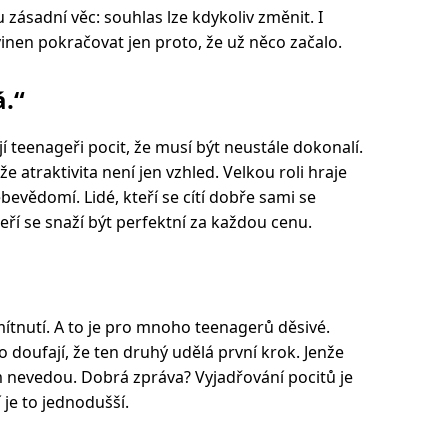
u zásadní věc: souhlas lze kdykoliv změnit. I
inen pokračovat jen proto, že už něco začalo.
.“
ají teenageři pocit, že musí být neustále dokonalí.
enže atraktivita není jen vzhled. Velkou roli hraje
evědomí. Lidé, kteří se cítí dobře sami se
kteří se snaží být perfektní za každou cenu.
ítnutí. A to je pro mnoho teenagerů děsivé.
bo doufají, že ten druhý udělá první krok. Jenže
 nevedou. Dobrá zpráva? Vyjadřování pocitů je
je to jednodušší.