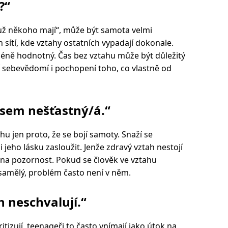
?“
 už někoho mají“, může být samota velmi
h sítí, kde vztahy ostatních vypadají dokonale.
éně hodnotný. Čas bez vztahu může být důležitý
 sebevědomí i pochopení toho, co vlastně od
jsem nešťastný/á.“
 jen proto, že se bojí samoty. Snaží se
 jeho lásku zasloužit. Jenže zdravý vztah nestojí
 na pozornost. Pokud se člověk ve vztahu
samělý, problém často není v něm.
h neschvalují.“
itizují, teenageři to často vnímají jako útok na