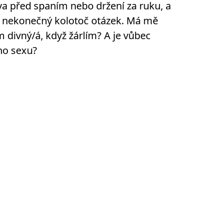
va před spaním nebo držení za ruku, a
e nekonečný kolotoč otázek. Má mě
m divný/á, když žárlím? A je vůbec
ho sexu?