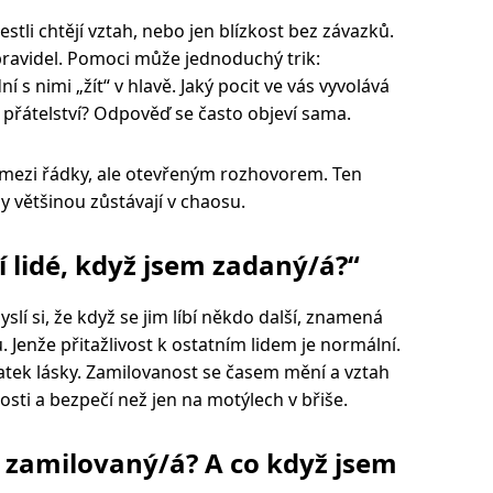
jestli chtějí vztah, nebo jen blízkost bez závazků.
pravidel. Pomoci může jednoduchý trik:
í s nimi „žít“ v hlavě. Jaký pocit ve vás vyvolává
n přátelství? Odpověď se často objeví sama.
m mezi řádky, ale otevřeným rozhovorem. Ten
y většinou zůstávají v chaosu.
ní lidé, když jsem zadaný/á?“
lí si, že když se jim líbí někdo další, znamená
 Jenže přitažlivost k ostatním lidem je normální.
tek lásky. Zamilovanost se časem mění a vztah
kosti a bezpečí než jen na motýlech v břiše.
 zamilovaný/á? A co když jsem