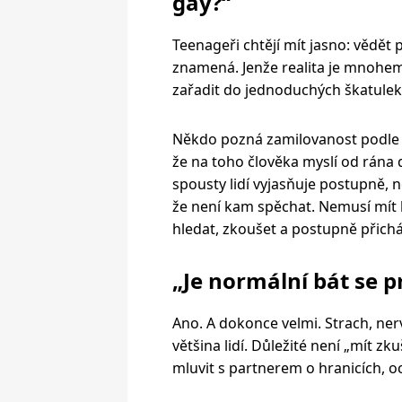
gay?“
Teenageři chtějí mít jasno: vědět 
znamená. Jenže realita je mnohem 
zařadit do jednoduchých škatulek
Někdo pozná zamilovanost podle to
že na toho člověka myslí od rána do
spousty lidí vyjasňuje postupně, n
že není kam spěchat. Nemusí mít 
hledat, zkoušet a postupně přicház
„Je normální bát se p
Ano. A dokonce velmi. Strach, ne
většina lidí. Důležité není „mít zk
mluvit s partnerem o hranicích, o