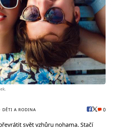
zek.
0
DĚTI A RODINA
řevrátit svět vzhůru nohama. Stačí