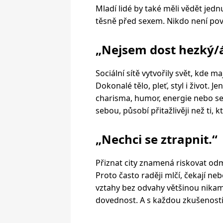
Mladí lidé by také měli vědět jedn
těsně před sexem. Nikdo není pov
„Nejsem dost hezký/á
Sociální sítě vytvořily svět, kde m
Dokonalé tělo, pleť, styl i život. J
charisma, humor, energie nebo seb
sebou, působí přitažlivěji než ti, 
„Nechci se ztrapnit.“
Přiznat city znamená riskovat odm
Proto často raději mlčí, čekají ne
vztahy bez odvahy většinou nikam
dovednost. A s každou zkušeností 