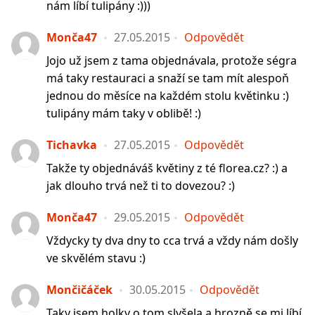
nám líbí tulipány :)))
Monča47
27.05.2015
Odpovědět
Jojo už jsem z tama objednávala, protože ségra
má taky restauraci a snaží se tam mít alespoň
jednou do měsíce na každém stolu květinku :)
tulipány mám taky v oblibě! :)
Tichavka
27.05.2015
Odpovědět
Takže ty objednáváš květiny z té florea.cz? :) a
jak dlouho trvá než ti to dovezou? :)
Monča47
29.05.2015
Odpovědět
Vždycky ty dva dny to cca trvá a vždy nám došly
ve skvělém stavu :)
Mončičáček
30.05.2015
Odpovědět
Taky jsem holky o tom slyšela a hrozně se mi líbí