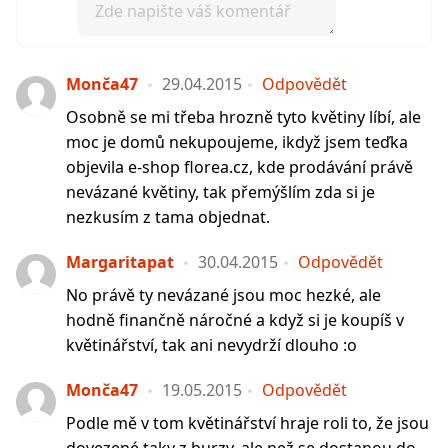
Monča47
29.04.2015
Odpovědět
Osobně se mi třeba hrozně tyto květiny líbí, ale
moc je domů nekupoujeme, ikdyž jsem teďka
objevila e-shop florea.cz, kde prodávání právě
nevázané květiny, tak přemýšlím zda si je
nezkusím z tama objednat.
Margaritapat
30.04.2015
Odpovědět
No právě ty nevázané jsou moc hezké, ale
hodně finančně náročné a když si je koupíš v
květinářství, tak ani nevydrží dlouho :o
Monča47
19.05.2015
Odpovědět
Podle mě v tom květinářství hraje roli to, že jsou