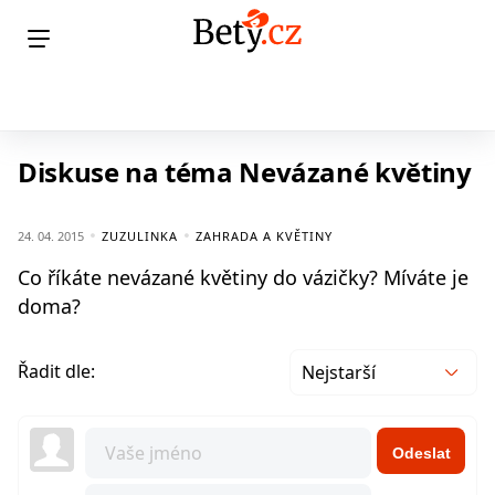
Diskuse na téma Nevázané květiny
24. 04. 2015
ZUZULINKA
ZAHRADA A KVĚTINY
Co říkáte nevázané květiny do vázičky? Míváte je
doma?
Řadit dle:
Nejstarší
Odeslat