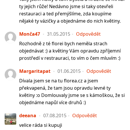
ty jejich růže! Nedávno jsme si taky otevřeli
restauraci a ted přemýšlíme, zda koupíme
nějaké ty vázičky a objednáme do nich květiny.
Monča47
31.05.2015
Odpovědět
Rozhodně z té florei bych neměla strach
objednávat :) a květiny Vám opravdu zpříjemní
prostředí v restrauraci, to vím o čem mluvím :)
Margaritapat
01.06.2015
Odpovědět
Dívala jsem se na tu florea.cz a jsem
překvapená, že tam jsou opravdu levné ty
květiny :o Domlouvaly jsme se s kámoškou, že si
objednáme napůl více druhů :)
deeana
07.08.2015
Odpovědět
velice ráda si kupuji