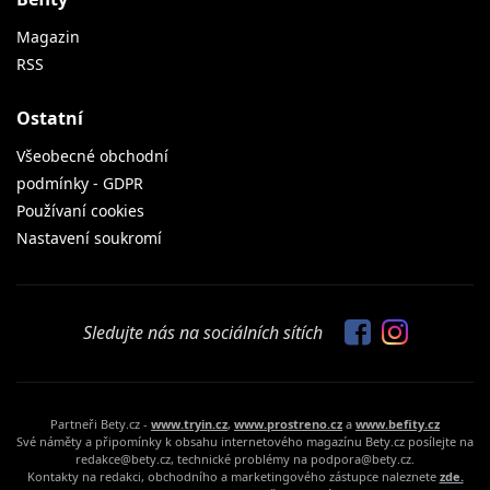
Magazin
RSS
Ostatní
Všeobecné obchodní
podmínky - GDPR
Používaní cookies
Nastavení soukromí
Sledujte nás na sociálních sítích
Partneři Bety.cz -
www.tryin.cz
,
www.prostreno.cz
a
www.befity.cz
Své náměty a připomínky k obsahu internetového magazínu Bety.cz posílejte na
redakce@bety.cz, technické problémy na podpora@bety.cz.
Kontakty na redakci, obchodního a marketingového zástupce naleznete
zde.