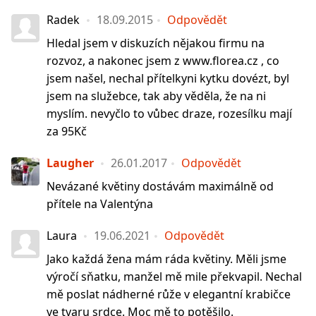
Radek
18.09.2015
Odpovědět
Hledal jsem v diskuzích nějakou firmu na
rozvoz, a nakonec jsem z www.florea.cz , co
jsem našel, nechal přítelkyni kytku dovézt, byl
jsem na služebce, tak aby věděla, že na ni
myslím. nevyčlo to vůbec draze, rozesílku mají
za 95Kč
Laugher
26.01.2017
Odpovědět
Nevázané květiny dostávám maximálně od
přítele na Valentýna
Laura
19.06.2021
Odpovědět
Jako každá žena mám ráda květiny. Měli jsme
výročí sňatku, manžel mě mile překvapil. Nechal
mě poslat nádherné růže v elegantní krabičce
ve tvaru srdce. Moc mě to potěšilo.