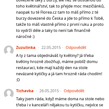
dovezené taky z burzy, ale než se dostanou do
toho květinářství, tak to přejde moc mezičlánků,
naopak tu té Florea.cz tam to máš přímo z té
burzy dovezené do Česka a jde to přímo k Tobě,
takže to máš vlastně přímo z první ruku a proto
to vydrží déle a taky to není tak finančně
náročné :)
Zuzulinka
22.05.2015
Odpovědět
A ty z tama objednáváš ty květiny? Já třeba
květiny hrozně zbožňuji, máme poblíž domu
restauraci, kde mají každý den na stole
nevázané kytičky a já tam hrozně ráda chodím!
:D
Tichavka
26.05.2015
Odpovědět
Taky jsem ráda, když máme doma na stole nebo
třeba i v kanceláři nějakou tu kytičku, nejvíce se