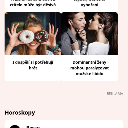
ctitele může být děsivá
vyhoření
I dospělí si potřebují
Dominantní ženy
hrát
mohou paralyzovat
mužské libido
REKLAMA
Horoskopy
Beran