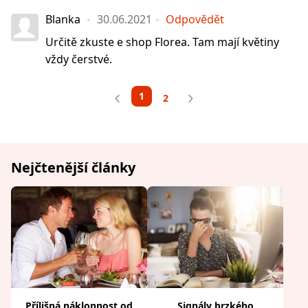
Blanka
30.06.2021
Odpovědět
Určitě zkuste e shop Florea. Tam mají květiny
vždy čerstvé.
1
2
Nejčtenější články
Přílišná náklonnost od
Signály brzkého