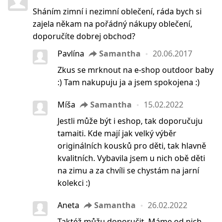
Sháním zimní i nezimní oblečení, ráda bych si
zajela někam na pořádný nákupy oblečení,
doporučíte dobrej obchod?
Pavlína
Samantha
20.06.2017
Zkus se mrknout na e-shop outdoor baby
:) Tam nakupuju ja a jsem spokojena :)
Míša
Samantha
15.02.2022
Jestli může být i eshop, tak doporučuju
tamaiti. Kde mají jak velký výběr
originálních kousků pro děti, tak hlavně
kvalitních. Vybavila jsem u nich obě děti
na zimu a za chvíli se chystám na jarní
kolekci :)
Aneta
Samantha
26.02.2022
Taktéž můžu doporučit. Máme od nich