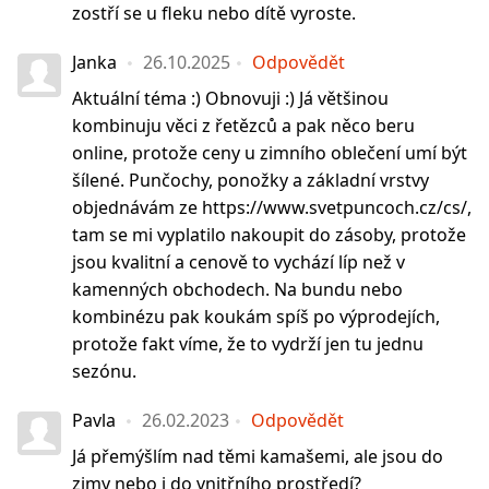
zostří se u fleku nebo dítě vyroste.
Janka
26.10.2025
Odpovědět
Aktuální téma :) Obnovuji :) Já většinou
kombinuju věci z řetězců a pak něco beru
online, protože ceny u zimního oblečení umí být
šílené. Punčochy, ponožky a základní vrstvy
objednávám ze https://www.svetpuncoch.cz/cs/,
tam se mi vyplatilo nakoupit do zásoby, protože
jsou kvalitní a cenově to vychází líp než v
kamenných obchodech. Na bundu nebo
kombinézu pak koukám spíš po výprodejích,
protože fakt víme, že to vydrží jen tu jednu
sezónu.
Pavla
26.02.2023
Odpovědět
Já přemýšlím nad těmi kamašemi, ale jsou do
zimy nebo i do vnitřního prostředí?