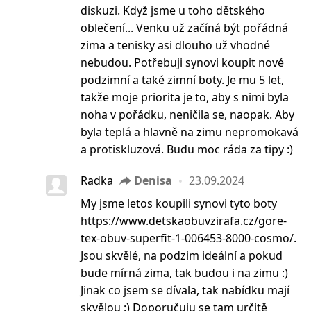
diskuzi. Když jsme u toho dětského
oblečení... Venku už začíná být pořádná
zima a tenisky asi dlouho už vhodné
nebudou. Potřebuji synovi koupit nové
podzimní a také zimní boty. Je mu 5 let,
takže moje priorita je to, aby s nimi byla
noha v pořádku, neničila se, naopak. Aby
byla teplá a hlavně na zimu nepromokavá
a protiskluzová. Budu moc ráda za tipy :)
Radka
Denisa
23.09.2024
My jsme letos koupili synovi tyto boty
https://www.detskaobuvzirafa.cz/gore-
tex-obuv-superfit-1-006453-8000-cosmo/.
Jsou skvělé, na podzim ideální a pokud
bude mírná zima, tak budou i na zimu :)
Jinak co jsem se dívala, tak nabídku mají
skvělou :) Doporučuju se tam určitě