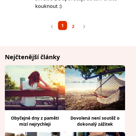
kouknout :)
1
2
Nejčtenější články
Obyčejné dny z paměti
Dovolená není soutěž o
mizí nejrychleji
dokonalý zážitek