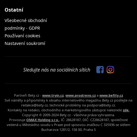
Ostatní
Všeobecné obchodní
podmínky - GDPR
Používaní cookies
Nastavení soukromí
Sledujte nás na sociálních sítích
Partneři Bety.cz -
www.tryin.cz
,
www.prostreno.cz
a
www.befity.cz
Své náměty a připomínky k obsahu internetového magazínu Bety.cz posílejte na
redakce@bety.cz, technické problémy na podpora@bety.cz.
Kontakty na redakci, obchodního a marketingového zástupce naleznete
zde.
Copyright © 2009-2024 Bety.cz - všechna práva vyhrazena.
Provozuje
OMAX Holding s.r.o.
, IČ: 28628187, DIČ: CZ28628187, společnost
vedená u Městského soudu v Praze pod spisovou značkou C 325936 se sídlem
Bucharova 1281/2, 158 00, Praha 5