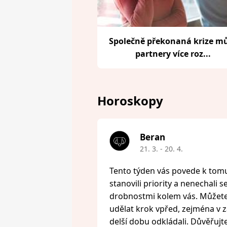
Společně překonaná krize m
partnery více roz...
Horoskopy
Beran
21. 3. - 20. 4.
Tento týden vás povede k tomu,
stanovili priority a nenechali s
drobnostmi kolem vás. Můžete 
udělat krok vpřed, zejména v zál
delší dobu odkládali. Důvěřujte