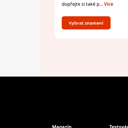
dopřejte si také p...
Více
Vybrat znamení
Magazín
Testová