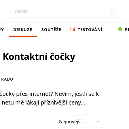
PY
DISKUZE
SOUTĚŽE
TESTOVÁNÍ
P
 Kontaktní čočky
 RADU
očky přes internet? Nevím, jestli se k
etu mě lákají příznivější ceny...
Nejnovější