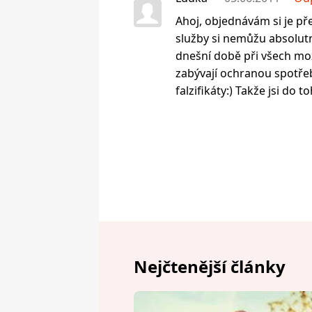
Ahoj, objednávám si je pře
služby si nemůžu absolutně
dnešní době při všech mo
zabývají ochranou spotřeb
falzifikáty:) Takže jsi do toh
Nejčtenější články