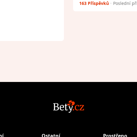
163 Příspěvků
Poslední př
ní
Ostatní
Prostřeno