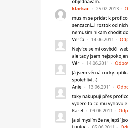
objednávám.
klarkac
25.02.2013
O
musim se pridat k profic
senzacni...i roztok od nic
nemusim nikam chodit do
Verča
14.06.2011
Odp
Nejvíce se mi osvědčil we
ale tady jsem nejspokojeně
Vér
14.06.2011
Odpo
Já jsem věrná cocky-optika
spolehliví ;-)
Anie
13.06.2011
Odpo
taky nakupuji přes profico
vybere to co mu vyhovuje
Karel
09.06.2011
Odp
ja si myslím že nejlepší js
Luuka
05.06.2011
Od