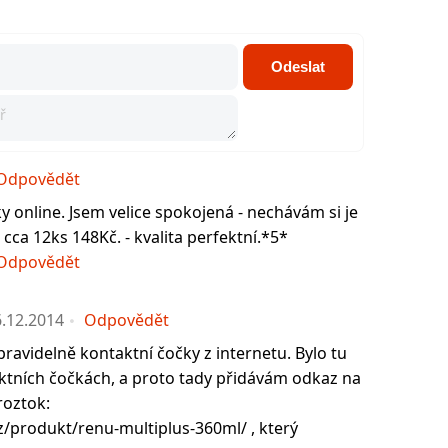
Odeslat
Odpovědět
y online. Jsem velice spokojená - nechávám si je
 cca 12ks 148Kč. - kvalita perfektní.*5*
Odpovědět
.12.2014
Odpovědět
pravidelně kontaktní čočky z internetu. Bylo tu
ktních čočkách, a proto tady přidávám odkaz na
roztok:
z/produkt/renu-multiplus-360ml/ , který