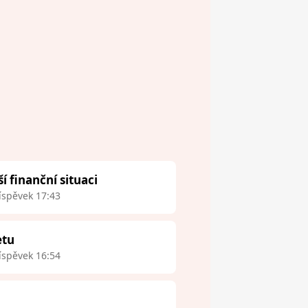
finanční situaci
íspěvek 17:43
etu
íspěvek 16:54