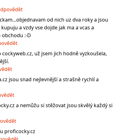
dpovědět
ockam...objednavam od nich uz dva roky a jsou
h kupuju a vzdy vse dojde jak ma a vcas a
 obchodu :-D
ovědět
b cockyweb.cz, už jsem jich hodně vyzkoušela,
jší.
vědět
.cz jsou snad nejlevnější a strašně rychlí a
vědět
cky.cz a nemůžu si stěžovat jsou skvělý každý si
ovědět
ou proficocky.cz
povědět