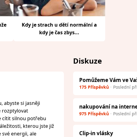
ůže
Kdy je strach u dětí normální a
kdy je čas zbys...
Diskuze
Pomůžeme Vám ve Vaší 
175 Příspěvků
Poslední př
 abyste si jasněji
nakupování na intern
e rozptylovat
975 Příspěvků
Poslední př
cítit silnou potřebu
ežitosti, kterou jste již
Clip-in vlásky
 své energii, ale