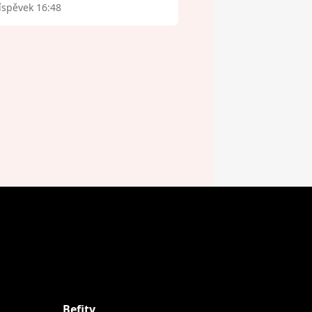
íspěvek 16:48
Befity