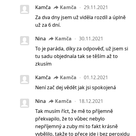
Kamča
Kamča
29.11.2021
Za dva dny jsem už viděla rozdíl a úplně
už za 6 dní.
Nina
Kamča
30.11.2021
To je paráda, díky za odpověď, už jsem si
tu sadu objednala tak se těším až to
zkusím
Kamča
Kamča
01.12.2021
Není zač dej vědět jak jsi spokojená
Nina
Kamča
18.12.2021
Tak musím říct, že mě to příjemně
překvapilo, že to vůbec nebylo
nepříjemný a zuby mi to fakt krásně
vybělilo, takže to přece jde i bez peroxidu