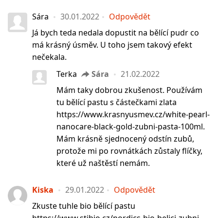
Sára
30.01.2022
Odpovědět
Já bych teda nedala dopustit na bělící pudr co
má krásný úsměv. U toho jsem takový efekt
nečekala.
Terka
Sára
21.02.2022
Mám taky dobrou zkušenost. Používám
tu bělící pastu s částečkami zlata
https://www.krasnyusmev.cz/white-pearl-
nanocare-black-gold-zubni-pasta-100ml.
Mám krásně sjednocený odstín zubů,
protože mi po rovnátkách zůstaly flíčky,
které už naštěstí nemám.
Kiska
29.01.2022
Odpovědět
Zkuste tuhle bio bělící pastu