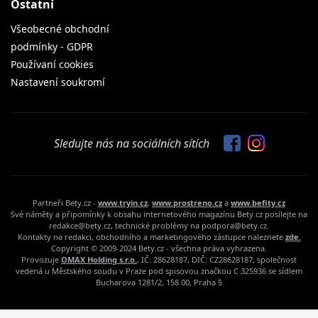
Ostatní
Všeobecné obchodní
podmínky - GDPR
Používaní cookies
Nastavení soukromí
Sledujte nás na sociálních sítích
Partneři Bety.cz -
www.tryin.cz
,
www.prostreno.cz
a
www.befity.cz
Své náměty a připomínky k obsahu internetového magazínu Bety.cz posílejte na
redakce@bety.cz, technické problémy na podpora@bety.cz.
Kontakty na redakci, obchodního a marketingového zástupce naleznete
zde.
Copyright © 2009-2024 Bety.cz - všechna práva vyhrazena.
Provozuje
OMAX Holding s.r.o.
, IČ: 28628187, DIČ: CZ28628187, společnost
vedená u Městského soudu v Praze pod spisovou značkou C 325936 se sídlem
Bucharova 1281/2, 158 00, Praha 5