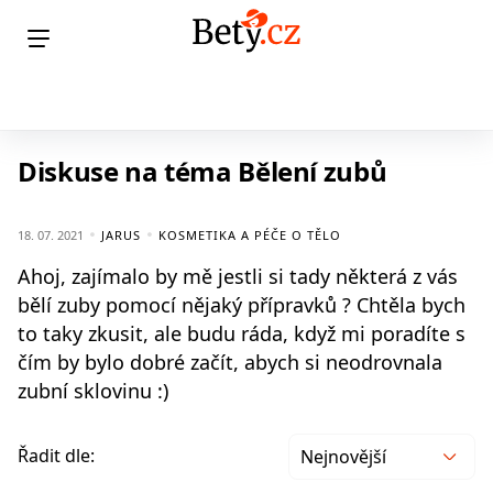
Diskuse na téma Bělení zubů
18. 07. 2021
JARUS
KOSMETIKA A PÉČE O TĚLO
Ahoj, zajímalo by mě jestli si tady některá z vás
bělí zuby pomocí nějaký přípravků ? Chtěla bych
to taky zkusit, ale budu ráda, když mi poradíte s
čím by bylo dobré začít, abych si neodrovnala
zubní sklovinu :)
Řadit dle:
Nejnovější