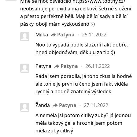
Mně se moc osvědčilo https://www.toothy.cz/
neobsahuje peroxid a má celkově šetrné složení
a přesto perfektně bělí. Mají bělící sady a bělící
pásky, obojí mám vyzkoušeno ;-)
Milka
Patyna
25.11.2022
Noo to vypadá podle složení fakt dobře,
hned objednávám, děkuju za tip :))
Patyna
Patyna
26.11.2022
Ráda jsem poradila, já toho zkusila hodně
ale tohle je první u čeho jsem fakt viděla
rychlý a hodně znatelný výsledek.
Žanda
Patyna
27.11.2022
A neměla jsi potom citlivý zuby? Já jednou
měla takový gel a hrozně jsem potom
měla zuby citlivý