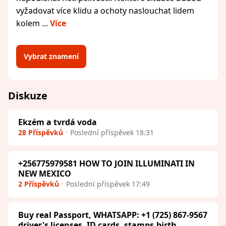
vyžadovat více klidu a ochoty naslouchat lidem
kolem ...
Více
Vybrat znamení
Diskuze
Ekzém a tvrdá voda
28 Příspěvků
Poslední příspěvek 18:31
+256775979581 HOW TO JOIN ILLUMINATI IN
NEW MEXICO
2 Příspěvků
Poslední příspěvek 17:49
Buy real Passport, WHATSAPP: +1 (725) 867-9567
driver's licenses, ID cards, stamps,birth