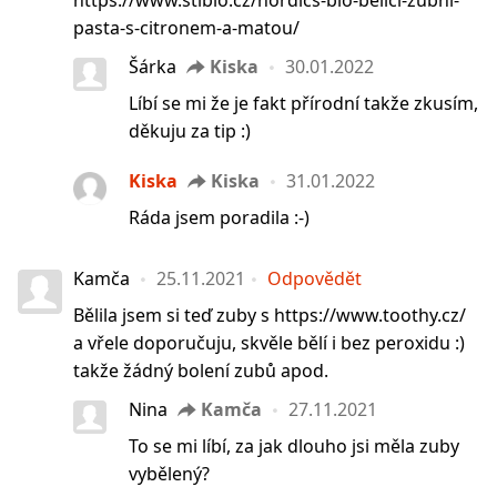
https://www.stibio.cz/nordics-bio-belici-zubni-
pasta-s-citronem-a-matou/
Šárka
Kiska
30.01.2022
Líbí se mi že je fakt přírodní takže zkusím,
děkuju za tip :)
Kiska
Kiska
31.01.2022
Ráda jsem poradila :-)
Kamča
25.11.2021
Odpovědět
Bělila jsem si teď zuby s https://www.toothy.cz/
a vřele doporučuju, skvěle bělí i bez peroxidu :)
takže žádný bolení zubů apod.
Nina
Kamča
27.11.2021
To se mi líbí, za jak dlouho jsi měla zuby
vybělený?