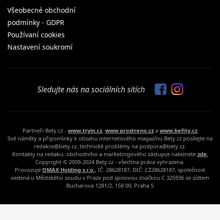
Všeobecné obchodní
podmínky - GDPR
Používaní cookies
Nastavení soukromí
Sledujte nás na sociálních sítích
Partneři Bety.cz -
www.tryin.cz
,
www.prostreno.cz
a
www.befity.cz
Své náměty a připomínky k obsahu internetového magazínu Bety.cz posílejte na
redakce@bety.cz, technické problémy na podpora@bety.cz.
Kontakty na redakci, obchodního a marketingového zástupce naleznete
zde.
Copyright © 2009-2024 Bety.cz - všechna práva vyhrazena.
Provozuje
OMAX Holding s.r.o.
, IČ: 28628187, DIČ: CZ28628187, společnost
vedená u Městského soudu v Praze pod spisovou značkou C 325936 se sídlem
Bucharova 1281/2, 158 00, Praha 5