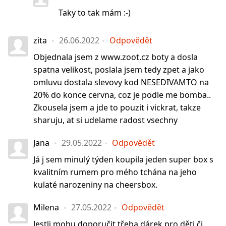
Taky to tak mám :-)
zita
26.06.2022
Odpovědět
Objednala jsem z www.zoot.cz boty a dosla
spatna velikost, poslala jsem tedy zpet a jako
omluvu dostala slevovy kod NESEDIVAMTO na
20% do konce cervna, coz je podle me bomba..
Zkousela jsem a jde to pouzit i vickrat, takze
sharuju, at si udelame radost vsechny
Jana
29.05.2022
Odpovědět
Já j sem minulý týden koupila jeden super box s
kvalitním rumem pro mého tchána na jeho
kulaté narozeniny na cheersbox.
Milena
27.05.2022
Odpovědět
Jestli mohu doporučit třeba dárek pro děti či