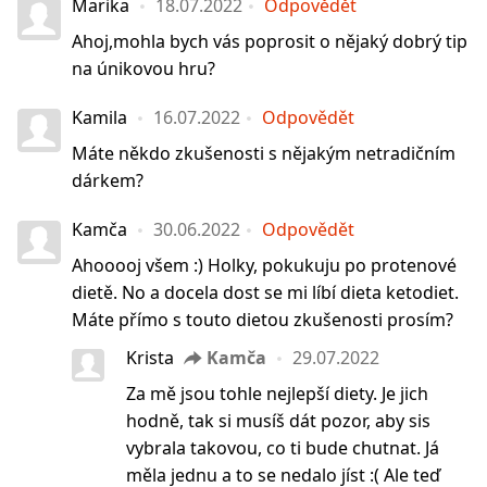
Marika
18.07.2022
Odpovědět
Ahoj,mohla bych vás poprosit o nějaký dobrý tip
na únikovou hru?
Kamila
16.07.2022
Odpovědět
Máte někdo zkušenosti s nějakým netradičním
dárkem?
Kamča
30.06.2022
Odpovědět
Ahooooj všem :) Holky, pokukuju po protenové
dietě. No a docela dost se mi líbí dieta ketodiet.
Máte přímo s touto dietou zkušenosti prosím?
Krista
Kamča
29.07.2022
Za mě jsou tohle nejlepší diety. Je jich
hodně, tak si musíš dát pozor, aby sis
vybrala takovou, co ti bude chutnat. Já
měla jednu a to se nedalo jíst :( Ale teď