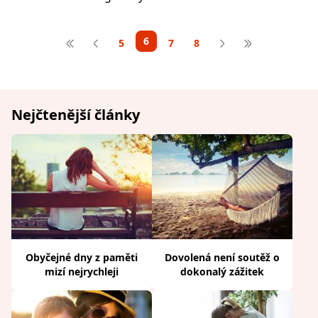
6
5
7
8
Nejčtenější články
Obyčejné dny z paměti
Dovolená není soutěž o
mizí nejrychleji
dokonalý zážitek