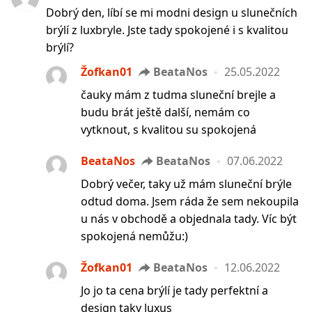
Dobrý den, líbí se mi modni design u slunečních
brýlí z luxbryle. Jste tady spokojené i s kvalitou
brýlí?
Žofkan01
BeataNos
25.05.2022
čauky mám z tudma sluneční brejle a
budu brát ještě další, nemám co
vytknout, s kvalitou su spokojená
BeataNos
BeataNos
07.06.2022
Dobrý večer, taky už mám sluneční brýle
odtud doma. Jsem ráda že sem nekoupila
u nás v obchodě a objednala tady. Víc být
spokojená nemůžu:)
Žofkan01
BeataNos
12.06.2022
Jo jo ta cena brýlí je tady perfektní a
design taky luxus