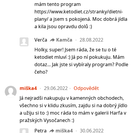
mám tento program
https://www.ketodiet.cz/stranky/dietni-
plany/ a jsem s pokojená. Moc dobrá jídla
a kila jsou opravdu dolů :)
Verča
Kamča
28.08.2022
Holky, super! Jsem ráda, že se tu o té
ketodiet mluví :) Já po ní pokukuju. Mám
dotaz... Jak jste si vybíraly program? Podle
čeho?
miška4
29.06.2022
Odpovědět
Já nejradši nakupuju v kamenných obchodech,
všechno si v klidu zkusím, zajdu si na dobrý jídlo
a užiju si to :) moc ráda to mám v galerii Harfa v
pražských Vysočanech :)
Petra
miška4
30.06.2022