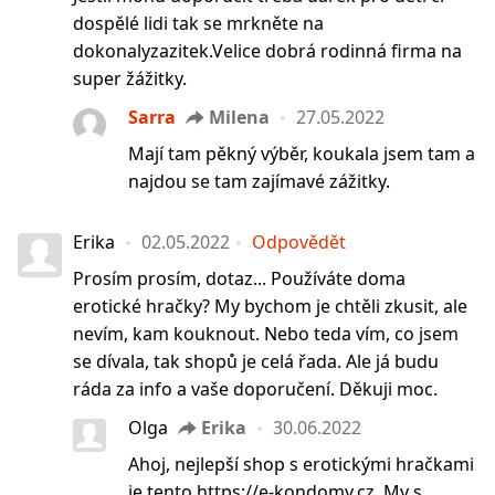
dospělé lidi tak se mrkněte na
dokonalyzazitek.Velice dobrá rodinná firma na
super žážitky.
Sarra
Milena
27.05.2022
Mají tam pěkný výběr, koukala jsem tam a
najdou se tam zajímavé zážitky.
Erika
02.05.2022
Odpovědět
Prosím prosím, dotaz... Používáte doma
erotické hračky? My bychom je chtěli zkusit, ale
nevím, kam kouknout. Nebo teda vím, co jsem
se dívala, tak shopů je celá řada. Ale já budu
ráda za info a vaše doporučení. Děkuji moc.
Olga
Erika
30.06.2022
Ahoj, nejlepší shop s erotickými hračkami
je tento https://e-kondomy.cz. My s