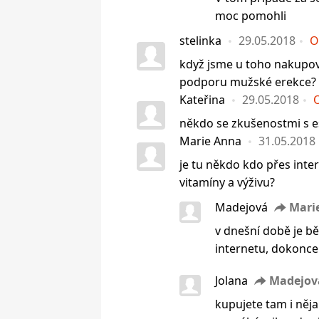
moc pomohli
stelinka
29.05.2018
O
když jsme u toho nakupov
podporu mužské erekce? kt
Kateřina
29.05.2018
někdo se zkušenostmi s 
Marie Anna
31.05.2018
je tu někdo kdo přes inte
vitamíny a výživu?
Madejová
Mari
v dnešní době je b
internetu, dokonce 
Jolana
Madejov
kupujete tam i něja