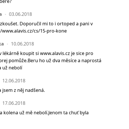
bere?
a
03.06.2018
zkoušet. Doporučil mi to i ortoped a pani v
://www.alavis.cz/cs/15-pro-kone
ka
10.06.2018
v lékárně koupit si www.alavis.cz je sice pro
prej pomůže.Beru ho už dva měsíce a naprostá
 už nebolí
12.06.2018
 jsem z něj nadšená.
17.06.2018
 a kolena už mě nebolí.Jenom ta chuť byla