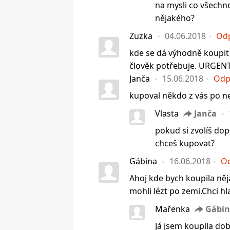
na mysli co všechn
nějakého?
Zuzka
04.06.2018
Od
kde se dá výhodně koupit
člověk potřebuje. URGENT
Janča
15.06.2018
Odp
kupoval někdo z vás po n
Vlasta
Janča
pokud si zvolíš do
chceš kupovat?
Gábina
16.06.2018
O
Ahoj kde bych koupila ně
mohli lézt po zemi.Chci hl
Mařenka
Gábi
Já jsem koupila do