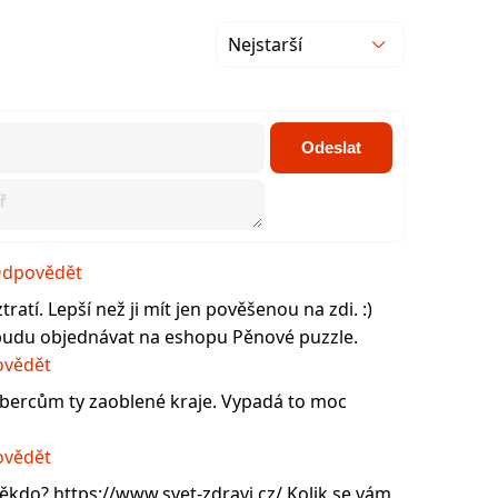
Nejstarší
Odeslat
dpovědět
ratí. Lepší než ji mít jen pověšenou na zdi. :)
budu objednávat na eshopu Pěnové puzzle.
vědět
bercům ty zaoblené kraje. Vypadá to moc
vědět
ěkdo? https://www.svet-zdravi.cz/ Kolik se vám