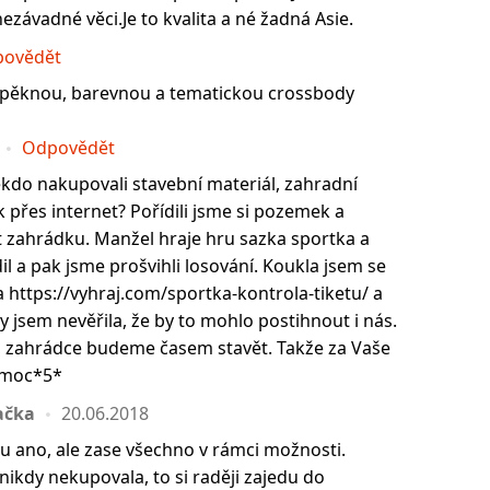
nezávadné věci.Je to kvalita a né žadná Asie.
ovědět
 pěknou, barevnou a tematickou crossbody
Odpovědět
ěkdo nakupovali stavební materiál, zahradní
 přes internet? Pořídili jsme si pozemek a
t zahrádku. Manžel hraje hru sazka sportka a
l a pak jsme prošvihli losování. Koukla jsem se
 https://vyhraj.com/sportka-kontrola-tiketu/ a
kdy jsem nevěřila, že by to mohlo postihnout i nás.
 na zahrádce budeme časem stavět. Takže za Vaše
 moc*5*
ačka
20.06.2018
u ano, ale zase všechno v rámci možnosti.
ikdy nekupovala, to si raději zajedu do