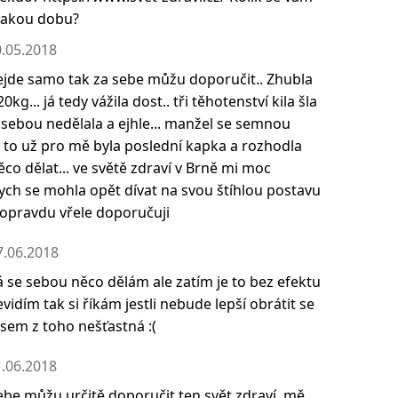
 jakou dobu?
.05.2018
ejde samo tak za sebe můžu doporučit.. Zhubla
kg... já tedy vážila dost.. tři těhotenství kila šla
 sebou nedělala a ejhle... manžel se semnou
a to už pro mě byla poslední kapka a rozhodla
co dělat... ve světě zdraví v Brně mi moc
ch se mohla opět dívat na svou štíhlou postavu
 opravdu vřele doporučuji
7.06.2018
á se sebou něco dělám ale zatím je to bez efektu
vidím tak si říkám jestli nebude lepší obrátit se
jsem z toho nešťastná :(
.06.2018
ebe můžu určitě doporučit ten svět zdraví, mě