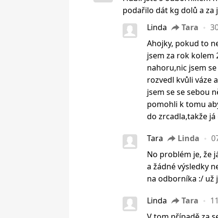
podařilo dát kg dolů a za
Linda
Tara
30
Ahojky, pokud to n
jsem za rok kolem 20
nahoru,nic jsem se
rozvedl kvůli váze 
jsem se se sebou ně
pomohli k tomu aby
do zrcadla,takže já
Tara
Linda
0
No problém je, že j
a žádné výsledky ne
na odborníka :/ už 
Linda
Tara
11
V tom případě za s