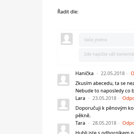
Řadit dle:
Hanička
22.05.2018
O
Zkusím abecedu, ta se nezt
Nebude to naposledy co 
Lara
23.05.2018
Odpo
Doporučuji k pěnovým ko
pěkně.
Tara
28.05.2018
Odpo
Hubli jste s odborníkem n