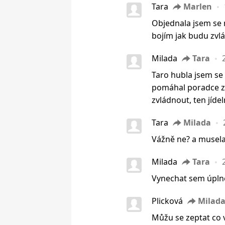
Tara
Marlen
Objednala jsem se n
bojím jak budu zvlá
Milada
Tara
Taro hubla jsem se
pomáhal poradce ze
zvládnout, ten jídel
Tara
Milada
Vážně ne? a musela 
Milada
Tara
Vynechat sem úplně
Plicková
Milad
Můžu se zeptat co