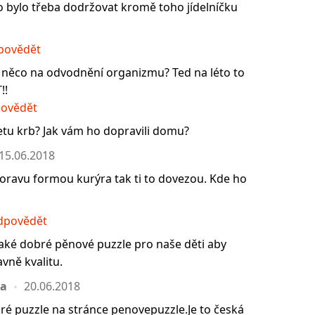
o bylo třeba dodržovat kromě toho jídelníčku
povědět
 něco na odvodnění organizmu? Ted na léto to
!!
ovědět
etu krb? Jak vám ho dopravili domu?
15.06.2018
poravu formou kurýra tak ti to dovezou. Kde ho
dpovědět
jaké dobré pěnové puzzle pro naše děti aby
avně kvalitu.
na
20.06.2018
bré puzzle na stránce penovepuzzle.Je to česká