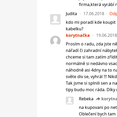
firma,která vyrábí 
Judita
17.06.2018
Odp
kdo mi poradí kde koupit
kabelku?
korytnačka
19.06.2018
Prosím o radu, zda jste n
nářadí či zahradní nábytek
chceme si tam zatím zřídi
normálně si nedávno vsadi
náhodně asi 4dny na to na
světe div se, vyhrál !!! Ni
Tak jsme si splnili sen a
tipy budu moc ráda. Díky
Rebeka
korytn
na kupovani po net
Oblečení bych tam n