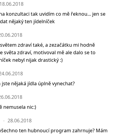
18.06.2018
a konzultaci tak uvidím co mě řeknou... jen se
dat nějaký ten jídelníček
20.06.2018
 světem zdraví také, a zezačátku mi hodně
 světa zdraví, motivoval mě ale dalo se to
níček nebyl nijak drastický :)
24.06.2018
jste nějaká jídla úplně vynechat?
26.06.2018
 nemusela nic:)
a
28.06.2018
 všechno ten hubnoucí program zahrnuje? Mám