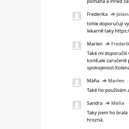
pomáhá a ihned za
Frederika
Jolan
tohle doporučuji vy
lekarně taky https
Marlen
Frederi
Také mi doporučili 
koně,ale zaručeně 
spokojenost.Kolena
Máňa
Marlen
Také ho používám a
Sandra
Máňa
Taky jsem ho brala
hrozná.