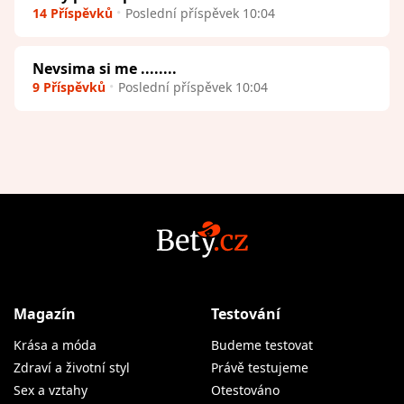
14 Příspěvků
Poslední příspěvek 10:04
Nevsima si me ........
9 Příspěvků
Poslední příspěvek 10:04
Magazín
Testování
Krása a móda
Budeme testovat
Zdraví a životní styl
Právě testujeme
Sex a vztahy
Otestováno