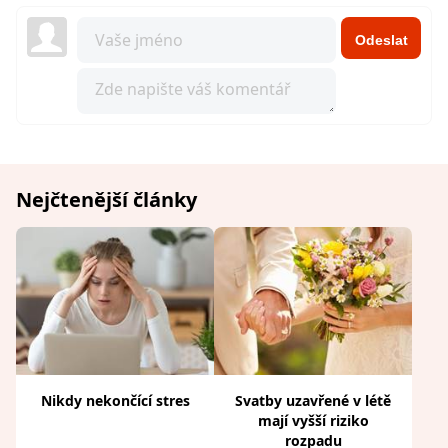
Odeslat
Nejčtenější články
Nikdy nekončící stres
Svatby uzavřené v létě
mají vyšší riziko
rozpadu