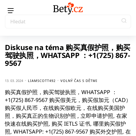
Diskuse na téma 购买真假护照，购买
驾驶执照，WHATSAPP ：+1(725) 867-
9567
13. 03. 2024
LIAMSCOTT492
VOLNÝ ČAS S DĚTMI
购买真假护照，购买驾驶执照，WHATSAPP ：
+1(725) 867-9567 购买假美元，购买假加元（CAD）
购买假人民币，在线购买假欧元，在线购买美国护
照，购买真正的生物识别护照 , 立即申请护照, 在家
快速在线购买护照, 购买 IETLS 证书, 哪里购买假护
照, WHATSAPP: +1(725) 867-9567 购买外交护照, 在