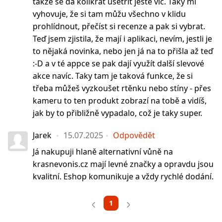
takže se dá kolikrát ušetřit ještě víc. Taky mi
vyhovuje, že si tam můžu všechno v klidu
prohlídnout, přečíst si recenze a pak si vybrat.
Teď jsem zjistila, že mají i aplikaci, nevím, jestli je
to nějaká novinka, nebo jen já na to přišla až teď
:-D a v té appce se pak dají využít další slevové
akce navíc. Taky tam je taková funkce, že si
třeba můžeš vyzkoušet rtěnku nebo stíny - přes
kameru to ten produkt zobrazí na tobě a vidíš,
jak by to přibližně vypadalo, což je taky super.
Jarek
15.07.2025
Odpovědět
Já nakupuji hlaně alternativní vůně na
krasnevonis.cz mají levné značky a opravdu jsou
kvalitní. Eshop komunikuje a vždy rychlé dodání.
1