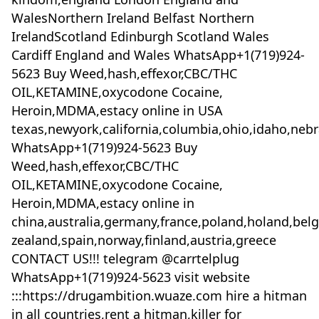
WalesNorthern Ireland Belfast Northern
IrelandScotland Edinburgh Scotland Wales
Cardiff England and Wales WhatsApp+1(719)924-
5623 Buy Weed,hash,effexor,CBC/THC
OIL,KETAMINE,oxycodone Cocaine,
Heroin,MDMA,estacy online in USA
texas,newyork,california,columbia,ohio,idaho,neb
WhatsApp+1(719)924-5623 Buy
Weed,hash,effexor,CBC/THC
OIL,KETAMINE,oxycodone Cocaine,
Heroin,MDMA,estacy online in
china,australia,germany,france,poland,holand,bel
zealand,spain,norway,finland,austria,greece
CONTACT US!!! telegram @carrtelplug
WhatsApp+1(719)924-5623 visit website
:::https://drugambition.wuaze.com hire a hitman
in all countries,rent a hitman,killer for