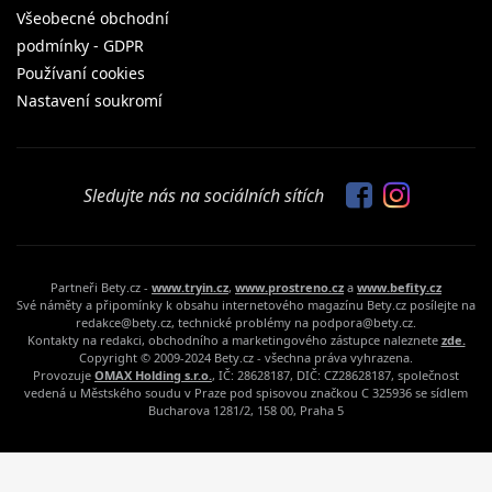
Všeobecné obchodní
podmínky - GDPR
Používaní cookies
Nastavení soukromí
Sledujte nás na sociálních sítích
Partneři Bety.cz -
www.tryin.cz
,
www.prostreno.cz
a
www.befity.cz
Své náměty a připomínky k obsahu internetového magazínu Bety.cz posílejte na
redakce@bety.cz, technické problémy na podpora@bety.cz.
Kontakty na redakci, obchodního a marketingového zástupce naleznete
zde.
Copyright © 2009-2024 Bety.cz - všechna práva vyhrazena.
Provozuje
OMAX Holding s.r.o.
, IČ: 28628187, DIČ: CZ28628187, společnost
vedená u Městského soudu v Praze pod spisovou značkou C 325936 se sídlem
Bucharova 1281/2, 158 00, Praha 5