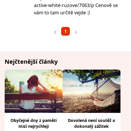
active-white-ruzove/7063/p Cenově se
vám to tam určitě vejde :)
1
Nejčtenější články
Obyčejné dny z paměti
Dovolená není soutěž o
mizí nejrychleji
dokonalý zážitek