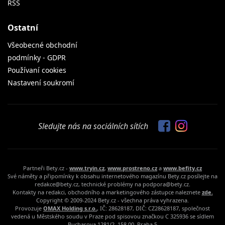
RSS
Ostatní
Všeobecné obchodní
podmínky - GDPR
Používaní cookies
Nastavení soukromí
Sledujte nás na sociálních sítích
Partneři Bety.cz -
www.tryin.cz
,
www.prostreno.cz
a
www.befity.cz
Své náměty a připomínky k obsahu internetového magazínu Bety.cz posílejte na
redakce@bety.cz, technické problémy na podpora@bety.cz.
Kontakty na redakci, obchodního a marketingového zástupce naleznete
zde.
Copyright © 2009-2024 Bety.cz - všechna práva vyhrazena.
Provozuje
OMAX Holding s.r.o.
, IČ: 28628187, DIČ: CZ28628187, společnost
vedená u Městského soudu v Praze pod spisovou značkou C 325936 se sídlem
Bucharova 1281/2, 158 00, Praha 5