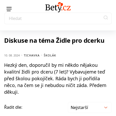
Diskuse na téma Židle pro dcerku
10. 08. 2024
TICHAVKA
ŠKOLÁK
Hezký den, doporučil by mi někdo nějakou
kvalitní židli pro dceru (7 let)? Vybavujeme teď
před školou pokojíček. Ráda bych ji pořídila
něco, na čem se ji nebudou ničit záda. Předem
děkuji.
Řadit dle:
Nejstarší