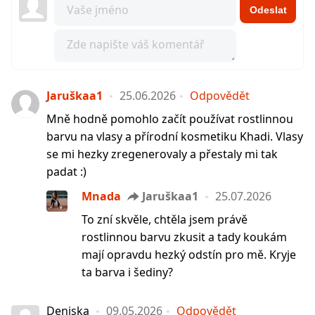
Odeslat
Jaruškaa1
25.06.2026
Odpovědět
Mně hodně pomohlo začít používat rostlinnou
barvu na vlasy a přírodní kosmetiku Khadi. Vlasy
se mi hezky zregenerovaly a přestaly mi tak
padat :)
Mnada
Jaruškaa1
25.07.2026
To zní skvěle, chtěla jsem právě
rostlinnou barvu zkusit a tady koukám
mají opravdu hezký odstín pro mě. Kryje
ta barva i šediny?
Deniska
09.05.2026
Odpovědět