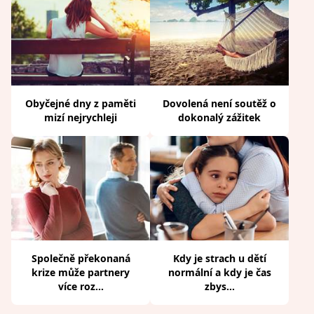
Obyčejné dny z paměti
Dovolená není soutěž o
mizí nejrychleji
dokonalý zážitek
Společně překonaná
Kdy je strach u dětí
krize může partnery
normální a kdy je čas
více roz...
zbys...