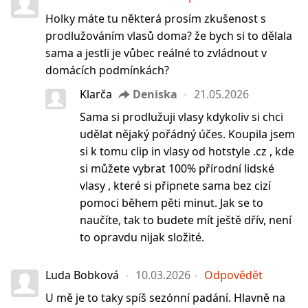
Holky máte tu některá prosím zkušenost s
prodlužováním vlasů doma? že bych si to dělala
sama a jestli je vůbec reálné to zvládnout v
domácích podmínkách?
Klarča
Deniska
21.05.2026
Sama si prodlužuji vlasy kdykoliv si chci
udělat nějaký pořádný účes. Koupila jsem
si k tomu clip in vlasy od hotstyle .cz , kde
si můžete vybrat 100% přírodní lidské
vlasy , které si připnete sama bez cizí
pomoci během pěti minut. Jak se to
naučíte, tak to budete mít ještě dřív, není
to opravdu nijak složité.
Luda Bobková
10.03.2026
Odpovědět
U mě je to taky spíš sezónní padání. Hlavně na