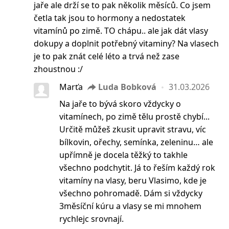
jaře ale drží se to pak několik měsíců. Co jsem
četla tak jsou to hormony a nedostatek
vitamínů po zimě. TO chápu.. ale jak dát vlasy
dokupy a doplnit potřebný vitaminy? Na vlasech
je to pak znát celé léto a trvá než zase
zhoustnou :/
Marťa
Luda Bobková
31.03.2026
Na jaře to bývá skoro vždycky o
vitamínech, po zimě tělu prostě chybí...
Určitě můžeš zkusit upravit stravu, víc
bílkovin, ořechy, semínka, zeleninu… ale
upřímně je docela těžký to takhle
všechno podchytit. Já to řeším každý rok
vitamíny na vlasy, beru Vlasimo, kde je
všechno pohromadě. Dám si vždycky
3měsíční kúru a vlasy se mi mnohem
rychlejc srovnají.