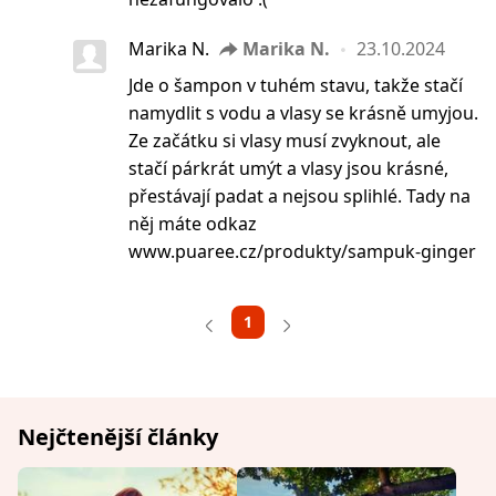
Marika N.
Marika N.
23.10.2024
Jde o šampon v tuhém stavu, takže stačí
namydlit s vodu a vlasy se krásně umyjou.
Ze začátku si vlasy musí zvyknout, ale
stačí párkrát umýt a vlasy jsou krásné,
přestávají padat a nejsou splihlé. Tady na
něj máte odkaz
www.puaree.cz/produkty/sampuk-ginger
1
Nejčtenější články