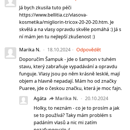
Já bych zkusila tuto péči
https://www.bellitia.cz/vlasova-
kosmetika/migliorin-tricox-20-20-20.htm. Je
skvělá a na vlasy opravdu skvěle pomáhá :) Já s
ní mám jen tu nejlepší zkušenost :)
Marika N.
18.10.2024
Odpovědět
Doporučím Šampuk - jde o šampon v tuhém
stavu, který zabraňuje vypadávání a opravdu
funguje. Vlasy jsou po něm krásně lesklé, mají
objem a hlavně nepadají. Mám ho od značky
Puaree, jde o českou značku, která je moc fajn.
Agáta
Marika N.
20.10.2024
Holky, to neznám - co je to prosím a jak
se to používá? Taky mám problém s
padáním vlasů a nic mi zatím
nezafungovalo :(