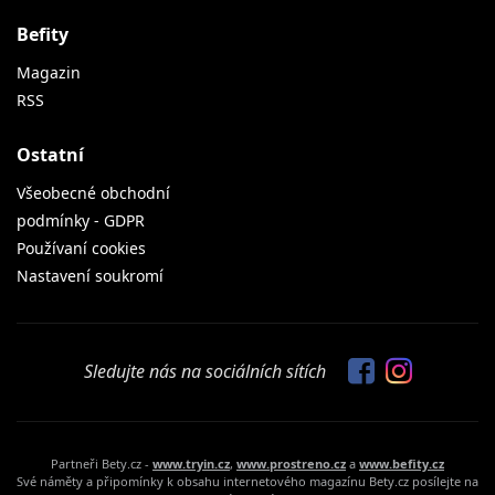
Befity
Magazin
RSS
Ostatní
Všeobecné obchodní
podmínky - GDPR
Používaní cookies
Nastavení soukromí
Sledujte nás na sociálních sítích
Partneři Bety.cz -
www.tryin.cz
,
www.prostreno.cz
a
www.befity.cz
Své náměty a připomínky k obsahu internetového magazínu Bety.cz posílejte na