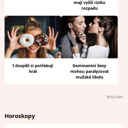
mají vyšší riziko
rozpadu
I dospělí si potřebují
Dominantní ženy
hrát
mohou paralyzovat
mužské libido
REKLAMA
Horoskopy