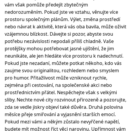
vám však pomůže předejít zbytečným
nedorozuměním. Pokud jste ve vztahu, věnujte více
prostoru společným plánům. Výlet, změna prostředí
nebo návrat k aktivitě, která vás oba bavila, může oživit
vzájemnou blízkost. Dávejte si pozor, abyste svou
potřebu nezávislosti nepodali příliš chladně. Vaše
protějšky mohou potřebovat jasné ujištění, že jim
neunikáte, ale jen hledáte více prostoru k nadechnutí.
Pokud jste nezadaní, můžete potkat někoho, kdo vás
zaujme svou originalitou, rozhledem nebo smyslem
pro humor. Přitažlivost může vzniknout rychle,
zejména při cestování, na společenské akci nebo
prostřednictvím přátel. Nespěchejte však s velkými
sliby. Nechte nové city rozvinout přirozeně a pozorujte,
zda se vedle jiskry objeví také důvěra. Druhá polovina
měsíce přeje smiřování a vyjasnění starších emocí.
Pokud mezi vámi a někým zůstalo nevyřčené napětí,
budete mít možnost říct věci narovinu. Upřímnost vám