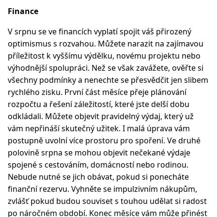
Finance
V srpnu se ve financích vyplatí spojit váš přirozený
optimismus s rozvahou. Můžete narazit na zajímavou
příležitost k vyššímu výdělku, novému projektu nebo
výhodnější spolupráci. Než se však zavážete, ověřte si
všechny podmínky a nenechte se přesvědčit jen slibem
rychlého zisku. První část měsíce přeje plánování
rozpočtu a řešení záležitostí, které jste delší dobu
odkládali. Můžete objevit pravidelný výdaj, který už
vám nepřináší skutečný užitek. I malá úprava vám
postupně uvolní více prostoru pro spoření. Ve druhé
polovině srpna se mohou objevit nečekané výdaje
spojené s cestováním, domácností nebo rodinou.
Nebude nutné se jich obávat, pokud si ponecháte
finanční rezervu. Vyhněte se impulzivním nákupům,
zvlášť pokud budou souviset s touhou udělat si radost
po náročném období. Konec měsíce vám může přinést