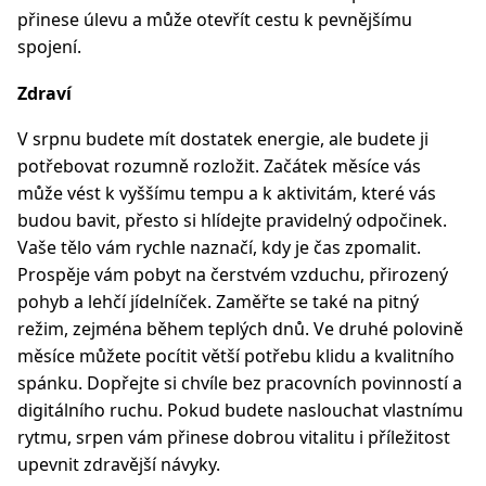
přinese úlevu a může otevřít cestu k pevnějšímu
spojení.
Zdraví
V srpnu budete mít dostatek energie, ale budete ji
potřebovat rozumně rozložit. Začátek měsíce vás
může vést k vyššímu tempu a k aktivitám, které vás
budou bavit, přesto si hlídejte pravidelný odpočinek.
Vaše tělo vám rychle naznačí, kdy je čas zpomalit.
Prospěje vám pobyt na čerstvém vzduchu, přirozený
pohyb a lehčí jídelníček. Zaměřte se také na pitný
režim, zejména během teplých dnů. Ve druhé polovině
měsíce můžete pocítit větší potřebu klidu a kvalitního
spánku. Dopřejte si chvíle bez pracovních povinností a
digitálního ruchu. Pokud budete naslouchat vlastnímu
rytmu, srpen vám přinese dobrou vitalitu i příležitost
upevnit zdravější návyky.